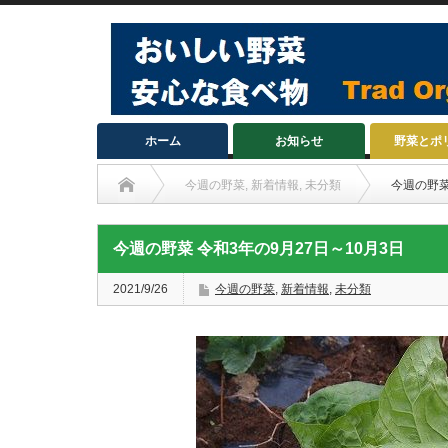
ホーム
お知らせ
野菜とポ
今週の野菜
,
新着情報
,
未分類
今週の野菜
今週の野菜 令和3年の9月27日～10月3日
2021/9/26
今週の野菜
,
新着情報
,
未分類