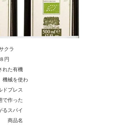
サクラ
９８円
された有機
 機械を使わ
ルドプレス
態で作った
がるスパイ
す 商品名