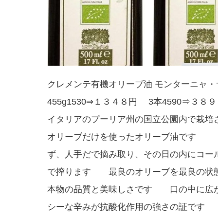
クレメンテ有機オリーブ油 モンターニャ・
455g1530⇒１３４８円 3本4590⇒３８
イタリアのプーリア州の国立公園内で栽培
オリーブだけを使ったオリーブ油です
ず、人手だで摘み取り、その日の内にコー
で搾ります 最良のオリーブを最良の状
本物の品質と美味しさです 口の中に広
シーな辛みが抗酸化作用の強さの証で