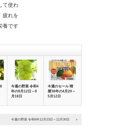
して使わ
、疲れを
栄養です
8
今週の野菜 令和4
今週のセール 晴
月
年の9月12日～9
暦38年の4月29～
月18日
5月12日
今週の野菜 令和6年12月23日～12月30日