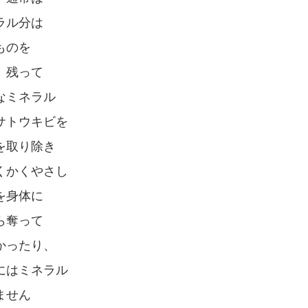
ラル分は
ものを
、残って
なミネラル
サトウキビを
を取り除き
くかくやさし
を身体に
ら奪って
かったり、
にはミネラル
ません