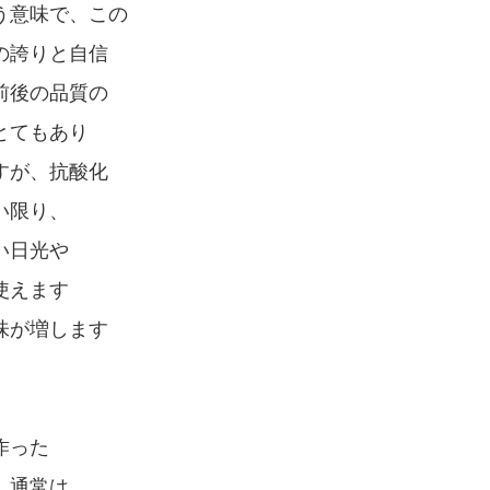
う意味で、この
の誇りと自信
前後の品質の
とてもあり
すが、抗酸化
い限り、
い日光や
使えます
味が増します
作った
 通常は