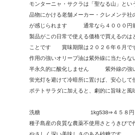
モンターニャ・サクラは「聖なる山」とい
品物にかける老舗メーカー・クレメンテ社
が感じられます 通常なら４０００円
製品がこの日常で使える価格で買えるのは
ことです 賞味期限は２０２６年６月で
作用の強いオリーブ油は紫外線に当たらな
半永久的に酸化しません 紫外線の強
蛍光灯を避けて冷暗所に置けば、安心して
ポテトサラダに加えると、劇的に旨味と風
洗糖 1kg538⇒４５８円
種子島産の良質な農薬不使用さとうきびで
やさしく深い美味しさのある砂糖です