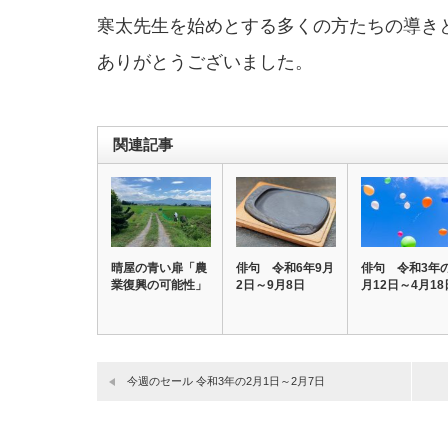
寒太先生を始めとする多くの方たちの導き
ありがとうございました。
関連記事
晴屋の青い扉「農
俳句 令和6年9月
俳句 令和3年
業復興の可能性」
2日～9月8日
月12日～4月18
今週のセール 令和3年の2月1日～2月7日