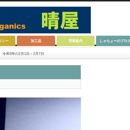
リシー
加工品
営業案内
しゃちょーのブロ
令和3年の2月1日～2月7日