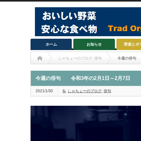
ホーム
お知らせ
野菜とポ
しゃちょーのブログ
,
俳句
今週の俳句 
今週の俳句 令和3年の2月1日～2月7日
2021/1/30
しゃちょーのブログ
,
俳句