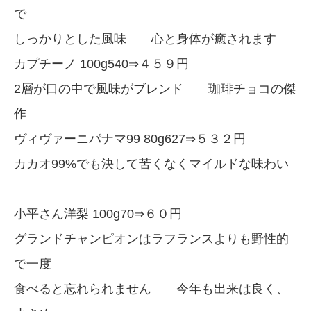
で
しっかりとした風味 心と身体が癒されます
カプチーノ 100g540⇒４５９円
2層が口の中で風味がブレンド 珈琲チョコの傑
作
ヴィヴァーニパナマ99 80g627⇒５３２円
カカオ99%でも決して苦くなくマイルドな味わい
小平さん洋梨 100g70⇒６０円
グランドチャンピオンはラフランスよりも野性的
で一度
食べると忘れられません 今年も出来は良く、