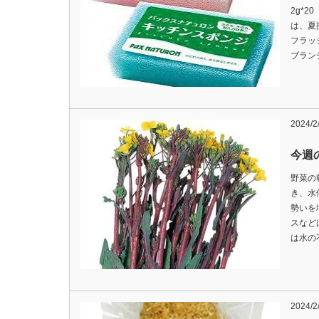
2g*
は、夏
フラッ
ブラン
2024/2
今週の
野菜の
き、水
勢いを
スなど
は水の
2024/2