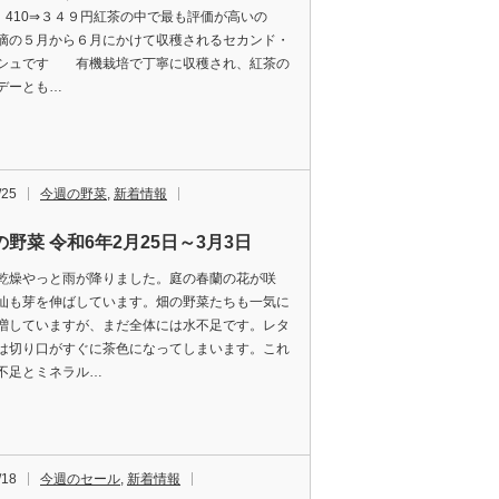
20 410⇒３４９円紅茶の中で最も評価が高いの
摘の５月から６月にかけて収穫されるセカンド・
シュです 有機栽培で丁寧に収穫され、紅茶の
デーとも…
/25
今週の野菜
,
新着情報
野菜 令和6年2月25日～3月3日
乾燥やっと雨が降りました。庭の春蘭の花が咲
仙も芽を伸ばしています。畑の野菜たちも一気に
増していますが、まだ全体には水不足です。レタ
は切り口がすぐに茶色になってしまいます。これ
不足とミネラル…
/18
今週のセール
,
新着情報