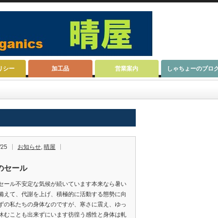
リシー
加工品
営業案内
しゃちょーのブロ
/25
お知らせ
,
晴屋
のセール
セール不安定な気候が続いています本来なら暑い
備えて、代謝を上げ、積極的に活動する態勢に向
ずの私たちの身体なのですが、寒さに震え、ゆっ
休むことも出来ずにいます彷徨う感性と身体は軋