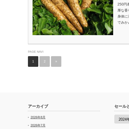
250
厚な香
身体に
でみか
PAGE NAVI
1
2
»
アーカイブ
セール
セ
2026年8月
ー
ル
2026年7月