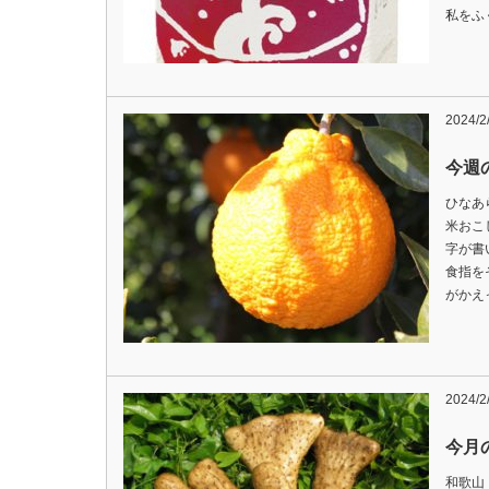
私をふ
2024/2
今週の
ひなあ
米おこ
字が書
食指を
がかえ
2024/2
今月
和歌山