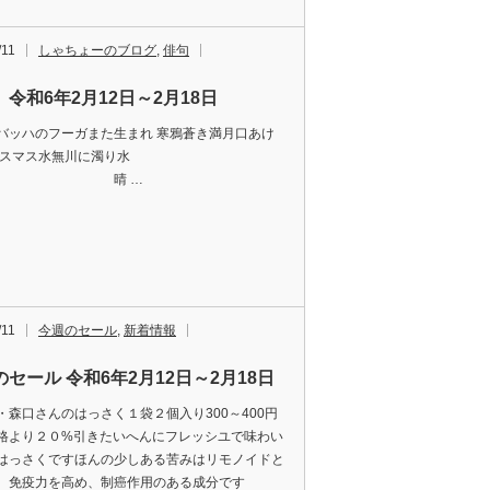
/11
しゃちょーのブログ
,
俳句
令和6年2月12日～2月18日
バッハのフーガまた生まれ 寒鴉蒼き満月口あけ
リスマス水無川に濁り水
晴 …
/11
今週のセール
,
新着情報
セール 令和6年2月12日～2月18日
・森口さんのはっさく１袋２個入り300～400円
格より２０%引きたいへんにフレッシユで味わい
はっさくですほんの少しある苦みはリモノイドと
て、免疫力を高め、制癌作用のある成分です