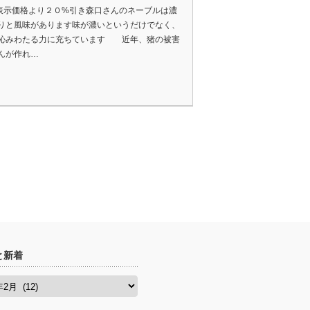
円表示価格より２０%引き森口さんのネーブルは濃
りと風味があります味が濃いというだけでなく、
沁みわたる力に充ちています 近年、猪の被害
んが作れ…
と新着