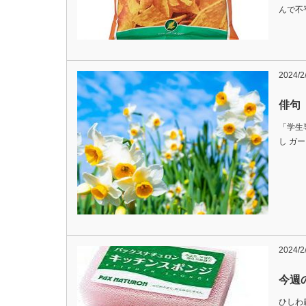
んで不
2024/2
俳句
「学生
し ガ
2024/2
今週
ひしわ