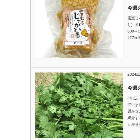
今週の
雪室じ
り) 6
680⇒
427
2024/2
今週の
べにふ
ていま
質が含
媒介す
とが分