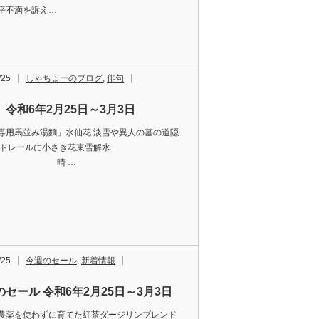
平不満を訴え…
/25
しゃちょーのブログ
,
俳句
 令和6年2月25日～3月3日
専用馬並み湯麵」水仙花 淡雪や異人の墓の道隠
ードレールに小さき花束雪解水
晴 …
/25
今週のセール
,
新着情報
のセール 令和6年2月25日～3月3日
農薬を使わずに育てた紅茶ダージリンブレンド