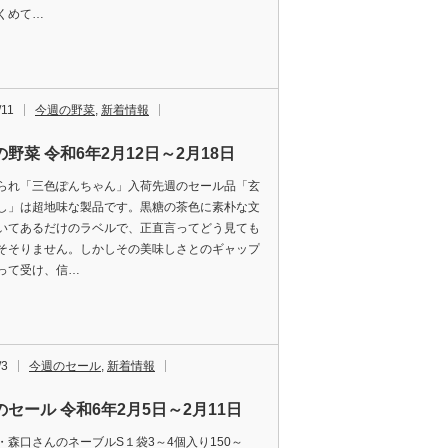
くめて…
/11
今週の野菜
,
新着情報
野菜 令和6年2月12日～2月18日
られ「三色ぽんちゃん」入荷先週のセール品「玄
し」は超地味な製品です。黒糖の茶色に素朴な文
いてあるだけのラベルで、正直言ってどう見ても
そそりません。しかしその美味しさとのギャップ
って受け、信…
/3
今週のセール
,
新着情報
のセール 令和6年2月5日～2月11日
・森口さんのネーブルS１袋3～4個入り150～