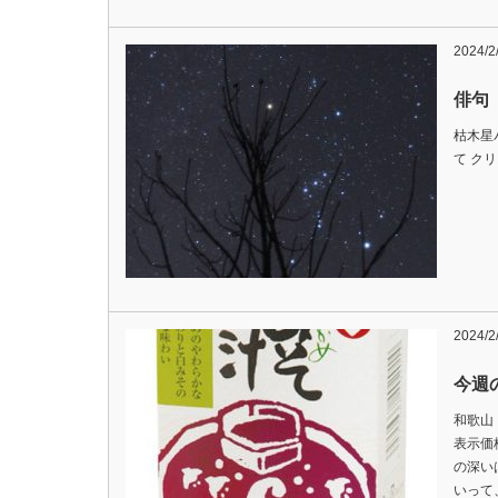
2024/2
俳句 
枯木星
て ク
2024/2
今週の
和歌山
表示価
の深い
いっ