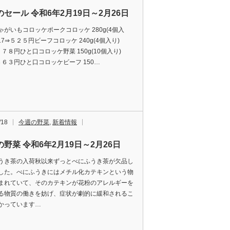
セール 令和6年2月19日～2月26日
ゃがいもコロッケポークコロッケ 280g(4個入
17⇒５２５円ビーフコロッケ 240g(4個入り)
５７８円ひと口コロッケ野菜 150g(10個入り)
⇒３６３円ひと口コロッケビーフ 150…
/18
今週の野菜
,
新着情報
野菜 令和6年2月19日～2月26日
うき茶の入荷秋以来ずっとべにふうき茶が欠品し
した。べにふうきにはメチル化カテキンという物
まれていて、そのカテキンが花粉のアレルギーを
る物質の働きを妨げ、症状が劇的に緩和されるこ
かっています…