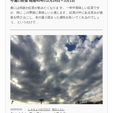
今週の野菜 晴暦40年の2月24日～3月1日
春には何故か紅茶が飲みたくなりま す。 一年中美味しい紅茶です
が、特に この季節に美味しいと感じます。 紅茶の中にある苦みが感
覚を呼び おこし、冬の凝り固まった感性を拓 いてくれるのでしょ
う。 というわけで…
2020/2/21
しゃちょーのブログ
,
旬のくらし