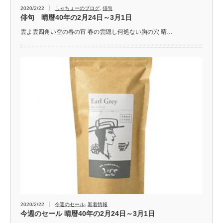
2020/2/22
しゃちょーのブログ
,
俳句
俳句 晴暦40年の2月24日～3月1日
雲よ雲四角い空の春の宵 春の雲隠し何処ない胸の穴 晴…
2020/2/22
今週のセール
,
新着情報
今週のセール 晴暦40年の2月24日～3月1日