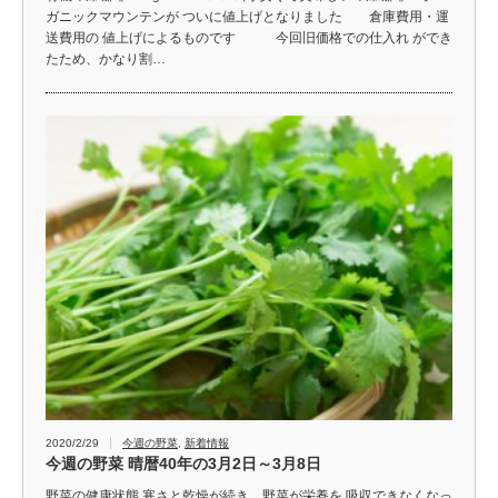
ガニックマウンテンが ついに値上げとなりました 倉庫費用・運
送費用の 値上げによるものです 今回旧価格での仕入れ ができ
たため、かなり割…
2020/2/29
今週の野菜
,
新着情報
今週の野菜 晴暦40年の3月2日～3月8日
野菜の健康状態 寒さと乾燥が続き、野菜が栄養を 吸収できなくなっ