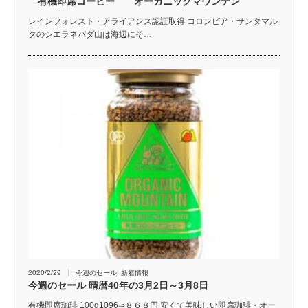
有機即席コーヒー オーガニックマウンテン
レインフォレスト・アライアンス認証取得 コロンビア・サンタマル
タのシエラネバダ山は海辺にそ…
2020/2/29
今週のセール
,
新着情報
今週のセール 晴暦40年の3月2日～3月8日
有機即席珈琲 100g1096⇒８６８円 安くて美味しい即席珈琲・オー