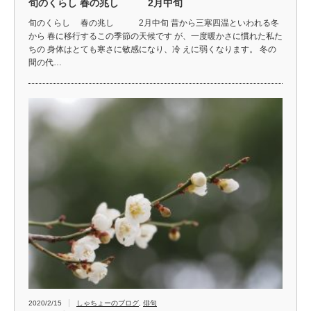
旬のくらし 春の兆し 2月中旬
旬のくらし 春の兆し 2月中旬 昔から三寒四温といわれる冬
から 春に移行するこの季節の天候です が、一度暖かさに慣れた私た
ちの 身体はとても寒さに敏感になり、冷 えに弱くなります。 冬の
間の代…
2020/2/15
しゃちょーのブログ
,
俳句