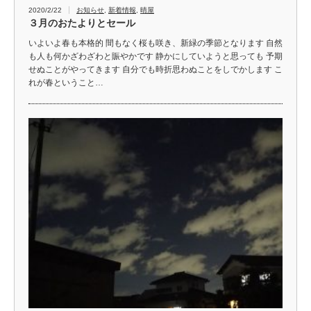
2020/2/22
お知らせ
,
新着情報
,
晴屋
３月のおたよりとセール
いよいよ春も本格的 間もなく桜も咲き、新緑の季節となります 自然
も人も何かざわざわと賑やかです 静かにしていようと思っても 予期
せぬことがやってきます 自分でも時折思わぬことをしでかします こ
れが春ということ…