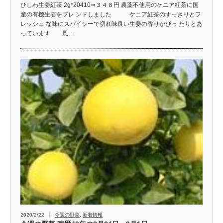
ひしわ生姜紅茶 2g*20410⇒３４８円 農薬不使用のケニア紅茶に国
産の有機生姜をブレ ンドしました ケニア紅茶のすっきりとフ
レッシュ な味にスパイシーで切れ味良い生姜の香りがぴっ たりとあ
っています 風…
2020/2/22
今週の野菜
,
新着情報