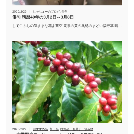
2020/2/29
しゃちょーのブログ
,
俳句
俳句 晴暦40年の3月2日～3月8日
しでこぶしの気ままな花よ茜空 黄泉の黄の奥処のまどい福寿草 晴…
2020/2/29
おすすめ品
,
加工品
,
嗜好品、お菓子、飲み物