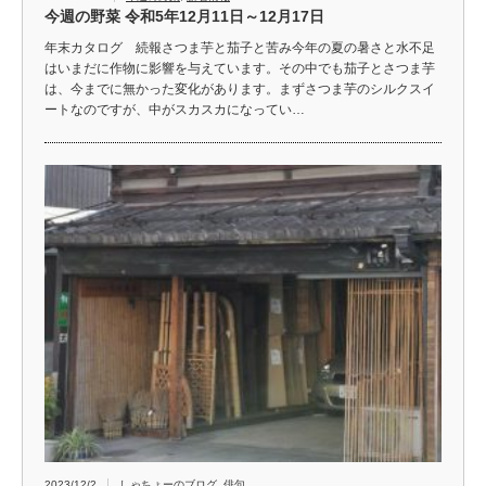
今週の野菜 令和5年12月11日～12月17日
年末カタログ 続報さつま芋と茄子と苦み今年の夏の暑さと水不足
はいまだに作物に影響を与えています。その中でも茄子とさつま芋
は、今までに無かった変化があります。まずさつま芋のシルクスイ
ートなのですが、中がスカスカになってい…
2023/12/2
しゃちょーのブログ
,
俳句