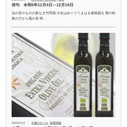
俳句 令和5年12月4日～12月10日
虫の音やものの影なき竹問屋 今生はめぐりてまはる葛根掘る 豊の秋
鼻の穴から風の音 晴 …
2023/12/2
今週のセール
,
新着情報