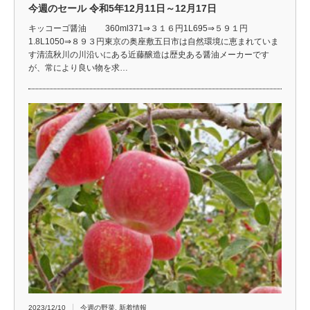
今週のセール 令和5年12月11日～12月17日
キッコーゴ醤油 360ml371⇒３１６円1L695⇒５９１円
1.8L1050⇒８９３円東京の奥座敷五日市は自然環境に恵まれていま
す清流秋川の川沿いにある近藤醸造は歴史ある醤油メーカーです
が、常により良い物を求…
2023/12/10
今週の野菜
,
新着情報