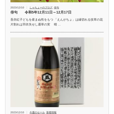
2023/12/10
しゃちょーのブログ
,
俳句
俳句 令和5年12月11日～12月17日
吾亦紅子どもを産まぬ性をもつ 「えんがちょ」は縁切れる技草の花
片割れは羽衣失せし通草の実 晴 …
2023/12/10
今週のセール
,
新着情報