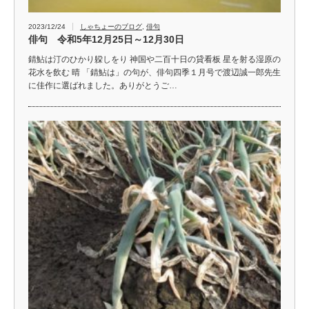
2023/12/24
しゃちょーのブログ
,
俳句
俳句 令和5年12月25日～12月30日
錆鮎は汀のひかり躱しをり 神国や二百十日の貸看板 星を射る湿原の
花水を飲む 晴 「錆鮎は」の句が、俳句四季１月号で渡辺誠一郎先生
に佳作に選ばれました。ありがとうご…