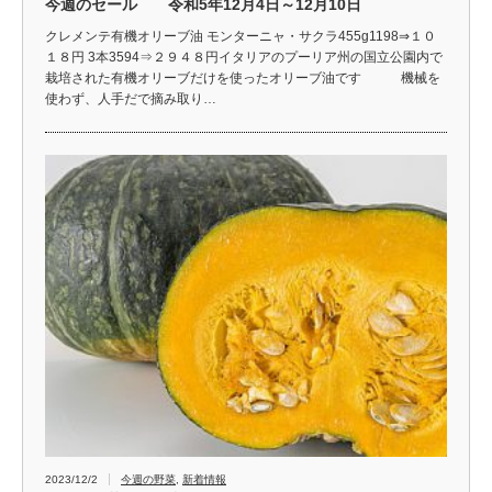
今週のセール 令和5年12月4日～12月10日
クレメンテ有機オリーブ油 モンターニャ・サクラ455g1198⇒１０
１８円 3本3594⇒２９４８円イタリアのプーリア州の国立公園内で
栽培された有機オリーブだけを使ったオリーブ油です 機械を
使わず、人手だで摘み取り…
2023/12/2
今週の野菜
,
新着情報