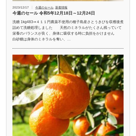
2023/12/17
今週のセール
,
新着情報
今週のセール 令和5年12月18日～12月24日
洗糖 1kg483⇒４１１円農薬不使用の種子島産さとうきびを収穫後煮
詰めて洗糖処理しました 天然のミネラルがたくさん残っていて
栄養のバランスが良く、身体に吸収する時に負担をかけません
白砂糖は身体のミネラルを奪い、…