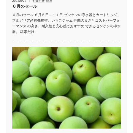
2023/5/28
お知らせ
,
晴屋
６月のセール
６月のセール ６月５日～１１日 ゼンケンの浄水器とカートリッジ、
ブルガリア産有機蜂蜜、いちごジャム 性能の良さとコストパーフォ
ーマンス の高さ、耐久性と安心感でおすすめ できるゼンケンの浄水
器。 塩素だけ…