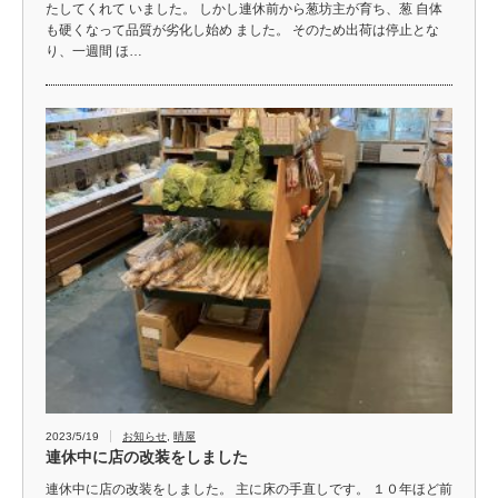
たしてくれて いました。 しかし連休前から葱坊主が育ち、葱 自体
も硬くなって品質が劣化し始め ました。 そのため出荷は停止とな
り、一週間 ほ…
2023/5/19
お知らせ
,
晴屋
連休中に店の改装をしました
連休中に店の改装をしました。 主に床の手直しです。 １０年ほど前