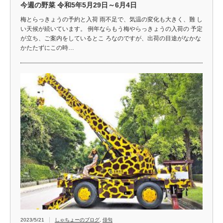
今週の野菜 令和5年5月29日～6月4日
梅とらっきょうの予約と入荷 雨不足で、気温の変化も大きく、難 し
い天候が続いています。 例年ならもう梅やらっきょうの入荷の 予定
が立ち、ご案内をしているとこ ろなのですが、出荷の目途がなかな
かたたずにこの時…
2023/5/21
しゃちょーのブログ
,
俳句