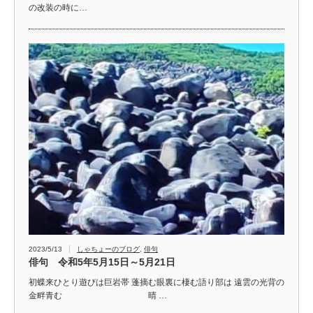
の改装の時に…
2023/5/13
しゃちょーのブログ
,
俳句
俳句 令和5年5月15日～5月21日
初蝶来ひとり遊びは巨岩帯 蓬摘む眼裏に棲む語り部は 遠雲の光背の
金畔青む 晴 …