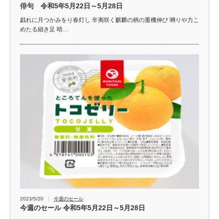
俳句 令和5年5月22日～5月28日
戯れに月つかみをり春灯し 辛夷咲く麒麟の柄の重機伸び 囀りや力こ
めたる細き足 晴…
2023/5/20
今週のセール
今週のセール 令和5年5月22日～5月28日