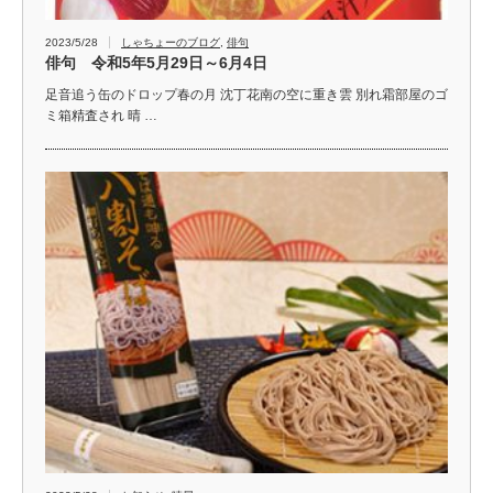
2023/5/28
しゃちょーのブログ
,
俳句
俳句 令和5年5月29日～6月4日
足音追う缶のドロップ春の月 沈丁花南の空に重き雲 別れ霜部屋のゴ
ミ箱精査され 晴 …