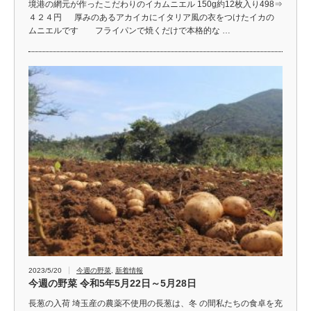
境港の網元が作ったこだわりのイカムニエル 150g約12枚入り498⇒
４２４円 厚みのあるアカイカにイタリア風の衣をつけたイカの
ムニエルです フライパンで焼くだけで本格的な …
2023/5/20
今週の野菜
,
新着情報
今週の野菜 令和5年5月22日～5月28日
長葱の入荷 埼玉産の農薬不使用の長葱は、冬 の間私たちの食卓を充