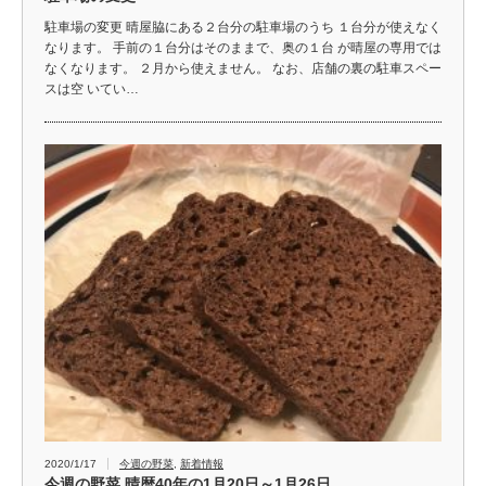
駐車場の変更 晴屋脇にある２台分の駐車場のうち １台分が使えなく
なります。 手前の１台分はそのままで、奥の１台 が晴屋の専用では
なくなります。 ２月から使えません。 なお、店舗の裏の駐車スペー
スは空 いてい…
2020/1/17
今週の野菜
,
新着情報
今週の野菜 晴暦40年の1月20日～1月26日