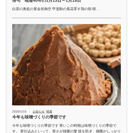
俳句 晴暦40年の1月13日～1月19日
白菜の奥処の黄金初御空 甲斐駒の風花零す鶏の朝 晴…
2020/1/10
お知らせ
,
晴屋
今年も味噌づくりの季節です
今年も味噌づくりの季節です 寒いこの時期は味噌づくりの季節で
す。 寒仕込みといって、寒さが雑菌の繁 殖を防ぎ、麹菌がしっかり