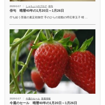
2020/1/17
しゃちょーのブログ
,
俳句
俳句 晴暦40年の1月20日～1月26日
佇ち給う菩薩の素足初御空 手のひらの鼓動の呼応寒玉子 晴 …
2020/1/17
今週のセール
,
新着情報
今週のセール 晴暦40年の1月20日～1月26日