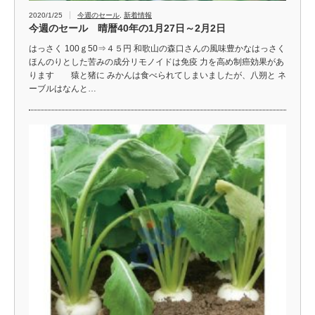
2020/1/25
今週のセール
,
新着情報
今週のセール 晴暦40年の1月27日～2月2日
はっさく 100ｇ50⇒４５円 和歌山の森口さんの風味豊かなはっさく
ほんのりとした苦みの成分リモノイドは免疫 力を高め制癌効果があ
ります 猿と猪に みかんは食べられてしまいましたが、八朔と ネ
ーブルはなんと…