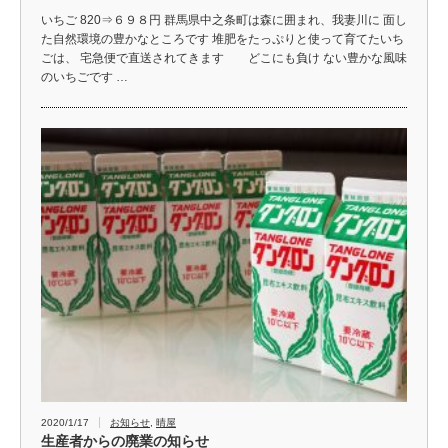
いちご 820⇒６９８円 群馬県中之条町は森に囲まれ、我妻川に 面し
た自然環境の豊かなところです 堆肥をたっぷりと使って育てたいち
ごは、 宅急便で直送されてきます どこにも負け ない豊かな風味
のいちごです …
2020/1/17
お知らせ
,
晴屋
生産者からの廃業の知らせ