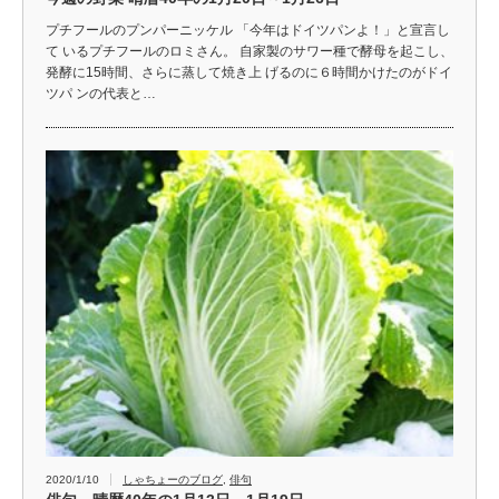
プチフールのプンパーニッケル 「今年はドイツパンよ！」と宣言し
て いるプチフールのロミさん。 自家製のサワー種で酵母を起こし、
発酵に15時間、さらに蒸して焼き上 げるのに６時間かけたのがドイ
ツパ ンの代表と…
2020/1/10
しゃちょーのブログ
,
俳句