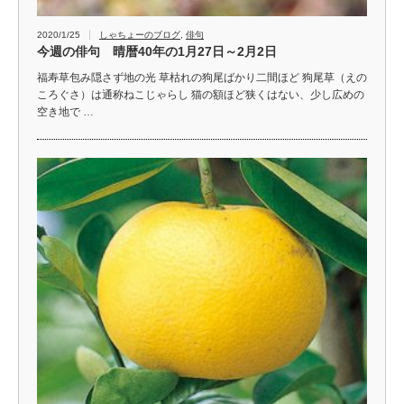
2020/1/25
しゃちょーのブログ
,
俳句
今週の俳句 晴暦40年の1月27日～2月2日
福寿草包み隠さず地の光 草枯れの狗尾ばかり二間ほど 狗尾草（えの
ころぐさ）は通称ねこじゃらし 猫の額ほど狭くはない、少し広めの
空き地で …