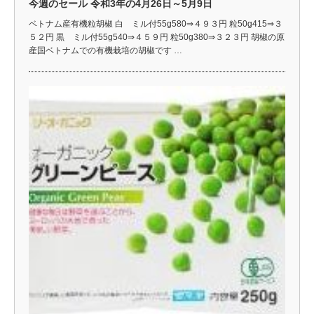
今週のセール 令和3年の4月26日～5月9日
ベトナム産有機粒胡椒 白 ミル付55g580⇒４９３円 粒50g415⇒３
５２円 黒 ミル付55g540⇒４５９円 粒50g380⇒３２３円 胡椒の原
産国ベトナムでの有機栽培の胡椒です …