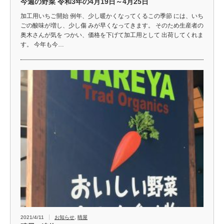
今週の野菜 令和3年の4月19日～4月25日
加工用いちご開始 例年、少し暖かくなってくるこの季節 には、いち
ごの酸味が増し、少し傷 みが早くなってきます。 そのため生産者の
奥木さんが気を つかい、価格を下げて加工用として 出荷してくれま
す。 今年も今…
2021/4/11
お知らせ
,
晴屋