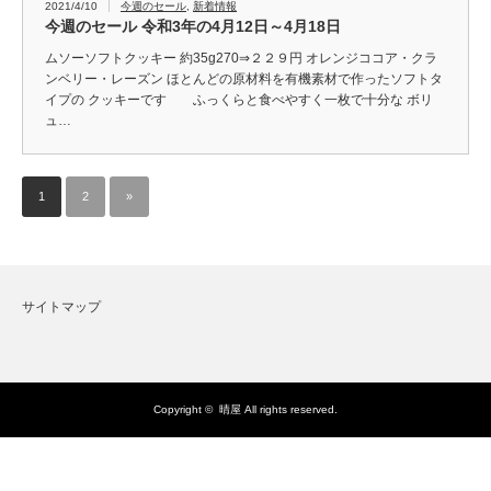
2021/4/10
今週のセール
,
新着情報
今週のセール 令和3年の4月12日～4月18日
ムソーソフトクッキー 約35g270⇒２２９円 オレンジココア・クラ
ンベリー・レーズン ほとんどの原材料を有機素材で作ったソフトタ
イプの クッキーです ふっくらと食べやすく一枚で十分な ボリ
ュ…
1
2
»
サイトマップ
Copyright ©
晴屋
All rights reserved.