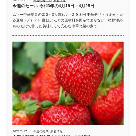
2021/4/17
今週のセール
,
新着情報
今週のセール 令和3年の4月19日～4月25日
ムソー中華惣菜の素 2～3人前356⇒２９８円 中華チリ・うま煮・麻
婆豆腐・ｼﾞｬｰｼﾞｬｰ麺 ほとんどの原材料を国産でまかない、植物性の
もの だけで作った美味しくて安心な中華惣菜の素で…
2021/4/17
今週の野菜
,
新着情報