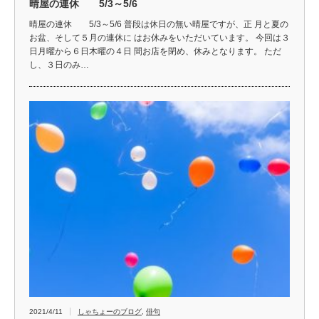
晴屋の連休 5/3～5/6
晴屋の連休 5/3～5/6 普段は休日の無い晴屋ですが、正 月と夏の
お盆、そして５月の連休に はお休みをいただいています。 今回は３
日月曜から６日木曜の４日 間お店を閉め、休みとなります。 ただ
し、３日のみ…
2021/4/11
しゃちょーのブログ
,
俳句