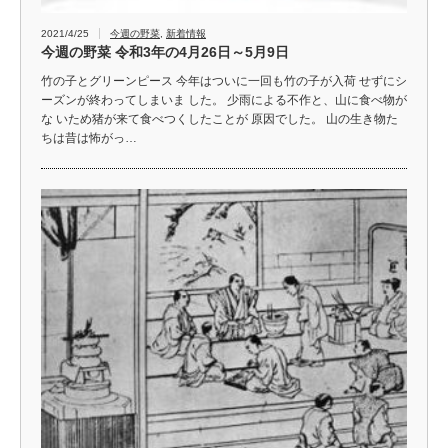
2021/4/25
今週の野菜
,
新着情報
今週の野菜 令和3年の4月26日～5月9日
竹の子とグリーンピース 今年はついに一回も竹の子が入荷 せずにシ
ーズンが終わってしまいま した。 少雨による不作と、山に食べ物が
な いため猪が来て食べつくしたことが 原因でした。 山の生き物た
ちは昔は怖がっ…