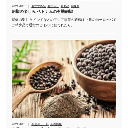
2021/4/25
おすすめ品
,
お知らせ
,
新商品
,
調味料
胡椒の楽しみ ベトナムの有機胡椒
胡椒の楽しみ インドなどのアジア原産の胡椒は中 世のヨーロッパで
は希少品で通貨の かわりに使われたり、…
2021/4/25
今週のセール
,
新着情報