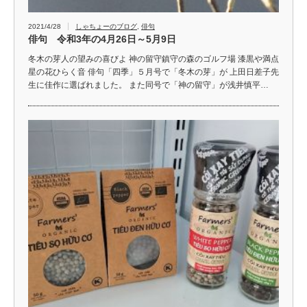
2021/4/28
しゃちょーのブログ
,
俳句
俳句 令和3年の4月26日～5月9日
冬木の芽人の望みの喜びよ 神の留守鎮守の森のゴルフ場 漆黒や満点
星の花ひらく音 俳句「四季」５月号で「冬木の芽」が 上田日差子先
生に佳作に選ばれました。 また同号で「神の留守」が浅井慎平…