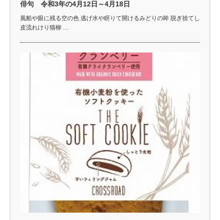
俳句 令和3年の4月12日～4月18日
風船や眼に残る空の色 逃げ水や瞑りて開けるみどりの眸 脱ぎ捨てし
皮流れけり猫柳 …