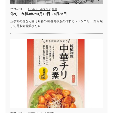
2021/4/17
しゃちょーのブログ
,
俳句
俳句 令和3年の4月19日～4月25日
玉手箱の音なく開けり春の闇 春月夜脳の作れるメランコリー 踏み絵
して電脳知能賜ひたり …