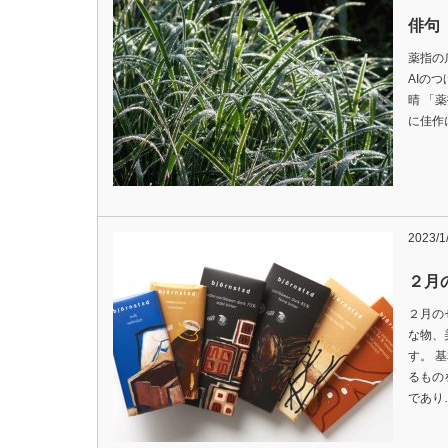
俳句 
薬指の
A
晴 「
に佳作
2023/1
２月
２月の
な物、
す。 
るもの
であり