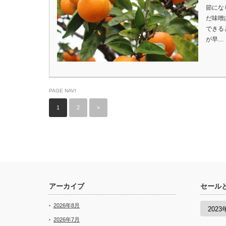
節にな
だ味噌
できる
が早…
PAGE NAVI
1
2
»
アーカイブ
セール
セ
2026年8月
ー
ル
2026年7月