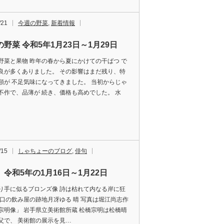
/21
今週の野菜
,
新着情報
野菜 令和5年1月23日～1月29日
野菜と果物 昨年の春から夏にかけての干ばつ で
良が多くありました。 その影響はまだ残り、特
類が 不足気味になってきました。 当初からじゃ
不作で、品薄が 続き、価格も高めでした。 水
/15
しゃちょーのブログ
,
俳句
 令和5年の1月16日～1月22日
り手に似るブロンズ像 詩は枯れて内なる岸に狂
西口の飲み屋の跡地月冴ゆる 晴 写真は堀江尚志作
宗明像」 岩手県立美術館所蔵 松橋宗明は松橋晴
父で、 美術館の展示を見…