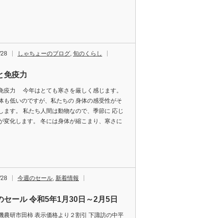
/28
しゃちょーのブログ
,
旬のくらし
と免疫力
免疫力 今年はとても寒さを厳しく感じます。
体も低いのですが、私たちの 身体の感受性がそ
します。 私たち人間は動物なので、季節に 応じ
が変化します。 冬には身体が縮こまり、寒さに
/28
今週のセール
,
新着情報
のセール 令和5年1月30日～2月5日
機農研市田柿 表示価格より２割引 下諏訪の中平