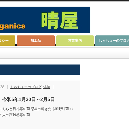
リシー
加工品
営業案内
しゃちょーのブロ
/28
しゃちょーのブログ
,
俳句
 令和5年1月30日～2月5日
にちらと目礼寒の菊 惑星の乾きたる風野紺菊 バ
待ちの人の距離感寒の菊