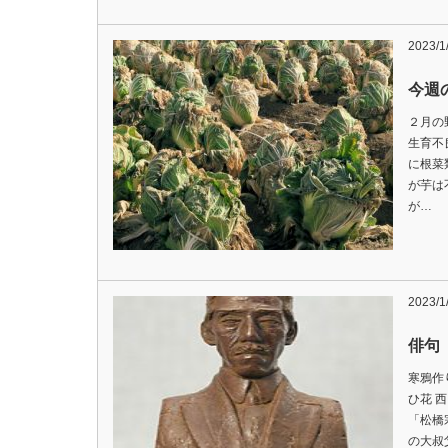
2023/1
今週の
２月の
生育不
に根菜
が芋は
が…
2023/1
俳句
寒鴉作
ひ花 
「松橋
の大叔