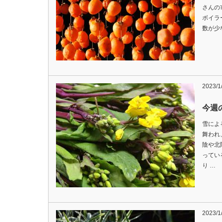
さんの
ボイラ
数が少
2023/1
今週の
雪によ
舞われ
陰や北
ってい
り …
2023/1