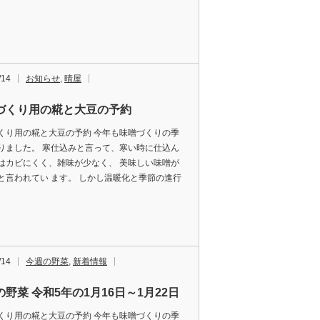
/14
お知らせ
,
晴屋
づくり用の糀と大豆の予約
くり用の糀と大豆の予約 今年も味噌づくりの季
りました。 寒仕込みと言って、寒い時に仕込ん
はカビにくく、雑味が少なく、 美味しい味噌が
と言われてい ます。 しかし温暖化と季節の進行
/14
今週の野菜
,
新着情報
野菜 令和5年の1月16日～1月22日
くり用の糀と大豆の予約 今年も味噌づくりの季