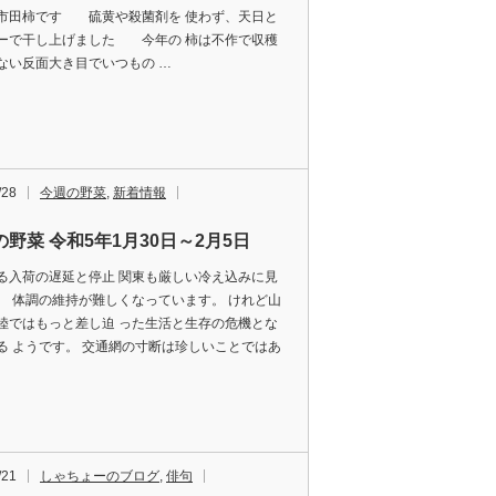
市田柿です 硫黄や殺菌剤を 使わず、天日と
ーで干し上げました 今年の 柿は不作で収穫
ない反面大き目でいつもの …
/28
今週の野菜
,
新着情報
野菜 令和5年1月30日～2月5日
る入荷の遅延と停止 関東も厳しい冷え込みに見
、 体調の維持が難しくなっています。 けれど山
陸ではもっと差し迫 った生活と生存の危機とな
る ようです。 交通網の寸断は珍しいことではあ
/21
しゃちょーのブログ
,
俳句