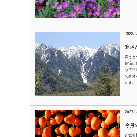
2023/1
寒さ
寒さと
気温自
う主張
て身体
耐え…
2023/1
今月
赤坂有