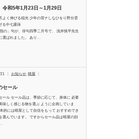
令和5年1月23日～1月29日
爪よく伸びる稲光 少年の背ナしなひをり野分雲
Iのつげる中七露葎
薬指の」句が、俳句四季二月号で、 浅井慎平先生
に選ばれました。 あり…
/21
お知らせ
,
晴屋
のセール
セール セール品は、季節に応じて、身体に 必要
美味しく感じる物を選ぶ ように企画していま
基本的には晴屋として自信をもって おすすめでき
を選んでいます。 ですからセール品は晴屋の顔
…