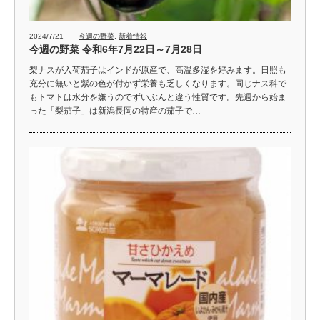
2024/7/21
今週の野菜
,
新着情報
今週の野菜 令和6年7月22日～7月28日
梨ナスが入荷茄子はインドが原産で、高温多湿を好みます。日照も
充分に無いと紫の色が付かず栄養も乏しくなります。同じナス科で
もトマトは水分を嫌うのでずいぶんと違う性質です。先週から始ま
った「梨茄子」は新潟長岡の特産の茄子で…