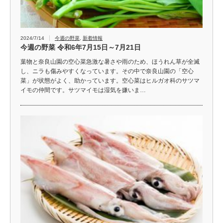
2024/7/14
今週の野菜
,
新着情報
今週の野菜 令和6年7月15日～7月21日
葉物と奈良山園の空心菜急激な暑さや雨のため、ほうれん草が全滅
し、ニラも傷みやすくなっています。その中で奈良山園の「空心
菜」が状態がよく、助かっています。空心菜はヒルガオ科のサツマ
イモの仲間です。サツマイモは湿気を嫌いま…