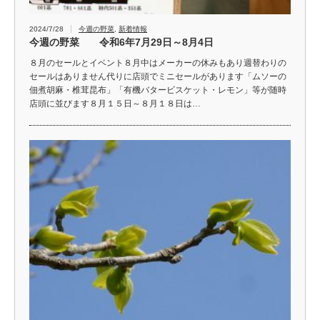
2024/7/28
今週の野菜
,
新着情報
今週の野菜 令和6年7月29日～8月4日
８月のセールとイベント８月中はメーカーの休みもあり週替わりの
セールはありません代りに店頭でミニセールがあります「ムソーの
佃煮胡麻・椎茸昆布」「有機バタービスケット・レモン」等が随時
店頭に並びます８月１５日～８月１８日は…