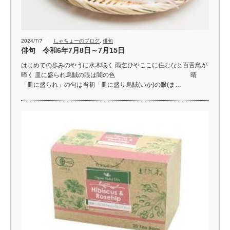
2024/7/7
しゃちょーのブログ
,
俳句
俳句 令和6年7月8日～7月15日
はじめての歩みのやうに水木咲く 雨乞ひやここに住むなと百舌鳥が
啼く 皿に盛られ烏賊の眼は闇の色 晴
「皿に盛られ」の句は当初「皿に盛り烏賊(いか)の眼(ま…