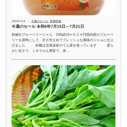
2024/7/14
今週のセール
,
新着情報
今週のセール 令和6年7月15日～7月21日
創健社ブルーベリージャム 200g616⇒５２４円国内産のブルーベ
リーを原料にして、甘さ控えめでフレッシュな風味のジャムに仕上
げました 砂糖は北海道産のてん菜を使っています 柔ら
かい甘さで、ミネラルも豊富で、身…