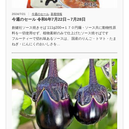
2024/7/21
今週のセール
,
新着情報
今週のセール 令和6年7月22日～7月28日
創健社ソース焼きそば 111g200⇒１７０円麺・ソース共に動物性原
料を一切使用せず、植物素材のみで仕上げたソース焼そばです
フルーティーで切れ味あるソースは、 国産のりんご・トマト・たま
ねぎ・にんにくのおいしさを…