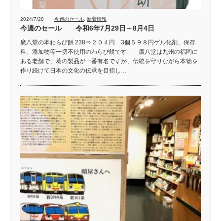
2024/7/28
今週のセール
,
新着情報
今週のセール 令和6年7月29日～8月4日
廣八堂の本わらび餅 238⇒２０４円 3個５９８円ゲル化剤、保存
料、添加物等一切不使用のわらび餅です 廣八堂は九州の福岡に
ある老舗で、葛の製品が一番有名ですが、伝統を守りながら本物を
作り続けて日本の文化の伝承を目指し…