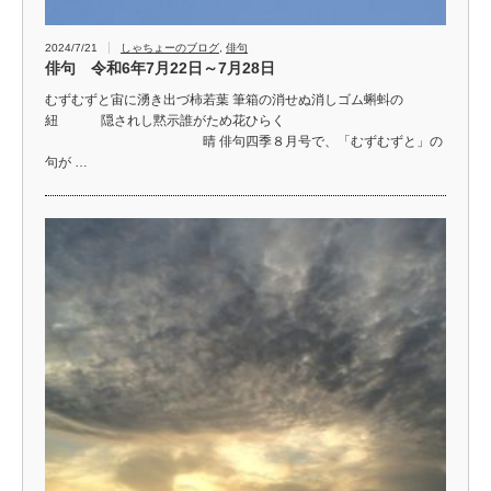
2024/7/21
しゃちょーのブログ
,
俳句
俳句 令和6年7月22日～7月28日
むずむずと宙に湧き出づ柿若葉 筆箱の消せぬ消しゴム蝌蚪の
紐 隠されし黙示誰がため花ひらく
晴 俳句四季８月号で、「むずむずと」の
句が …