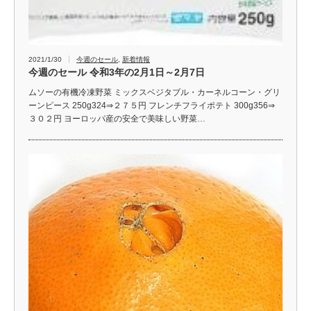
2021/1/30
今週のセール
,
新着情報
今週のセール 令和3年の2月1日～2月7日
ムソーの有機冷凍野菜 ミックスベジタブル・カーネルコーン・グリ
ーンピース 250g324⇒２７５円 フレンチフライポテト 300g356⇒
３０２円 ヨーロッパ産の安全で美味しい野菜…