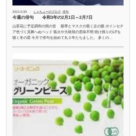
2021/1/30
しゃちょーのブログ
,
俳句
今週の俳句 令和3年の2月1日～2月7日
山茶花に予定調和の雨の音 眼帯とマスクの覗く左の眼 ポインセチ
ア色づく見舞へぬベッド 狐火や大統領の意味不明 焼け残りのLPを
聴く冬の星 今月で俳句を始めて丸２年たちました。 多くの…