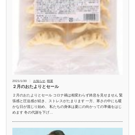
2021/1/30
お知らせ
,
晴屋
２月のおたよりとセール
２月のおたよりとセール コロナ禍は相変わらず終息を見せません 緊
張感と圧迫感が続き、ストレスがたまります 一方、寒さの中にも暖
かな日が混じり始め、 私たちの身体は夏にの向かっての準備をはじ
めます 冬の代謝を下げ…