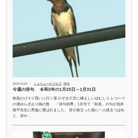
2021/1/23
しゃちょーのブログ
,
俳句
今週の俳句 令和3年の1月25日～1月31日
秋燕ひげそり買いに行く漢 のぞき穴天に構えしいぼむしり レコード
の溝ゆらぎおり鵙の贄 「俳句四季」1月号で「秋燕」の句が浅井
慎平先生に秀逸に選ばれました。 皆が旅立った後に一人残るつばめ
と、何や…