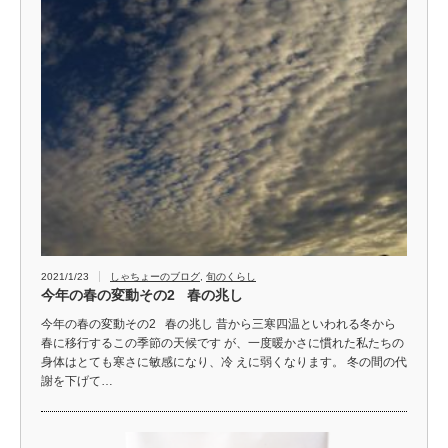
2021/1/23
しゃちょーのブログ
,
旬のくらし
今年の春の変動その2 春の兆し
今年の春の変動その2 春の兆し 昔から三寒四温といわれる冬から
春に移行するこの季節の天候です が、一度暖かさに慣れた私たちの
身体はとても寒さに敏感になり、冷 えに弱くなります。 冬の間の代
謝を下げて…