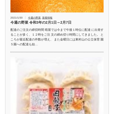
2021/1/30
今週の野菜
,
新着情報
今週の野菜 令和3年の2月1日～2月7日
配達のご注文の締切時間 晴屋では今まで午後１時位に配達 に出発す
ることが多く、１２時をご注 文の締め切り時間にしてきました。 と
ころが最近配達の件数が増え、 また金曜日には東村山の公立保育 園
５園への配達も始…