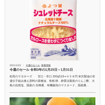
2021/1/23
今週のセール
,
新着情報
今週のセール 令和3年の1月25日～1月31日
松田のマヨネーズ 甘口・辛口 300g518⇒４５８円 米沢製油の非
遺伝子組み換え原料の菜種油、有精 卵、静置法製造のりんご酢、大
島の自然塩、国産の 生蜂蜜、有機栽培のマスタード、国産農…