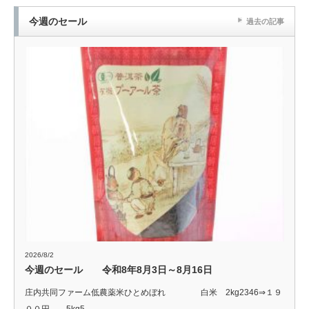
今週のセール
過去の記事
2026/8/2
今週のセール 令和8年8月3日～8月16日
庄内共同ファーム低農薬米ひとめぼれ 白米 2kg2346⇒１９
００円 5kg5…