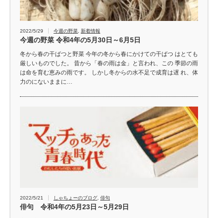
2022/5/29
今週の野菜
,
新着情報
今週の野菜 令和4年の5月30日～6月5日
冬から春の干ばつと野菜 今年の冬から春にかけての干ばつ はとても
厳しいものでした。 昔から「春の雨は金」と言われ、この 季節の雨
は命を育む恵みの雨です。 しかし冬からの水不足で成育は遅 れ、体
力のにないままに…
2022/5/21
しゃちょーのブログ
,
俳句
俳句 令和4年の5月23日～5月29日