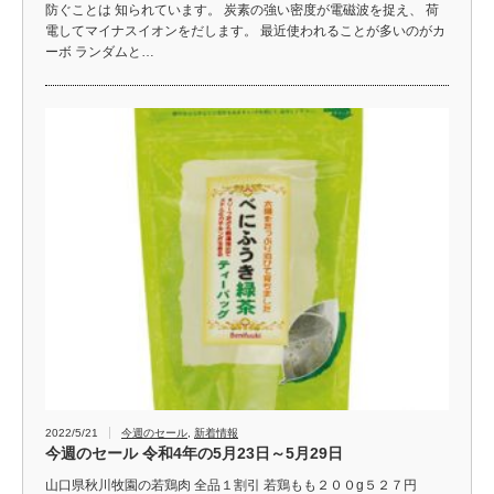
防ぐことは 知られています。 炭素の強い密度が電磁波を捉え、 荷
電してマイナスイオンをだします。 最近使われることが多いのがカ
ーボ ランダムと…
2022/5/21
今週のセール
,
新着情報
今週のセール 令和4年の5月23日～5月29日
山口県秋川牧園の若鶏肉 全品１割引 若鶏もも２００g５２７円