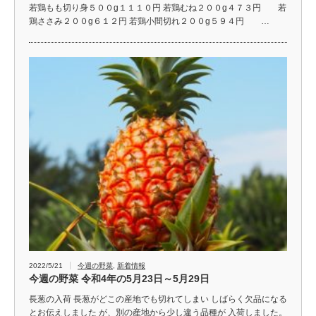
若鶏もも切り身５００g１１１０円 若鶏むね２００g４７３円 若
鶏ささみ２００g６１２円 若鶏小間切れ２００g５９４円 …
2022/5/21
今週の野菜
,
新着情報
今週の野菜 令和4年の5月23日～5月29日
長葱の入荷 長葱がどこの産地でも切れてしまい しばらく欠品になる
とお伝えしました が、別の産地から少し違う品種が 入荷しました。