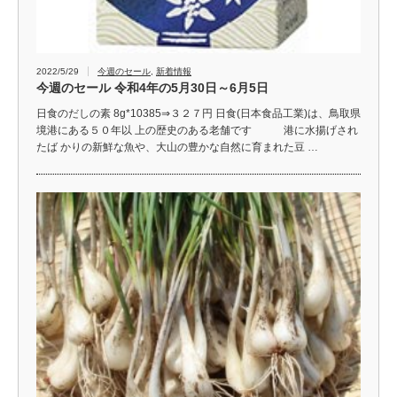
2022/5/29
今週のセール
,
新着情報
今週のセール 令和4年の5月30日～6月5日
日食のだしの素 8g*10385⇒３２７円 日食(日本食品工業)は、鳥取県
境港にある５０年以 上の歴史のある老舗です 港に水揚げされ
たば かりの新鮮な魚や、大山の豊かな自然に育まれた豆 …