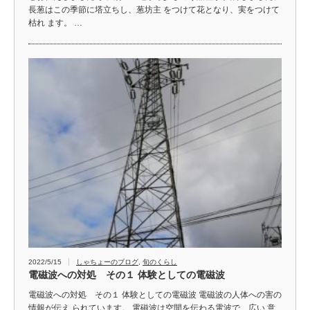
長葱はこの季節に塔立ちし、葱坊主 をつけて花となり、実をつけて
枯れ ます。 …
2022/5/15
しゃちょーのブログ
,
旬のくらし
電磁波への対処 その１ 体験としての電磁波
電磁波への対処 その１ 体験としての電磁波 電磁波の人体への害の
情報が伝え られています。 電磁波は空間を伝わる電波で、広い 意