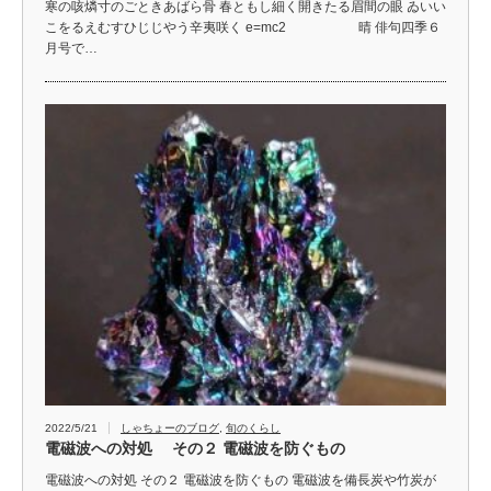
寒の咳燐寸のごときあばら骨 春ともし細く開きたる眉間の眼 ゐいい
こをるえむすひじじやう辛夷咲く e=mc2 晴 俳句四季６
月号で…
2022/5/21
しゃちょーのブログ
,
旬のくらし
電磁波への対処 その２ 電磁波を防ぐもの
電磁波への対処 その２ 電磁波を防ぐもの 電磁波を備長炭や竹炭が