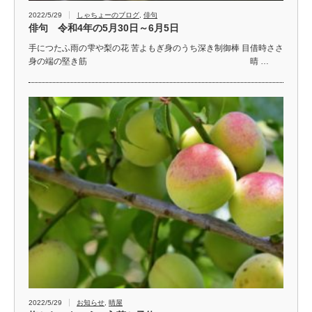
2022/5/29
しゃちょーのブログ
,
俳句
俳句 令和4年の5月30日～6月5日
手につたふ雨の雫や梨の花 苦よもぎ身のうち深き制御棒 目借時ささ
身の端の堅き筋 晴 …
2022/5/29
お知らせ
,
晴屋