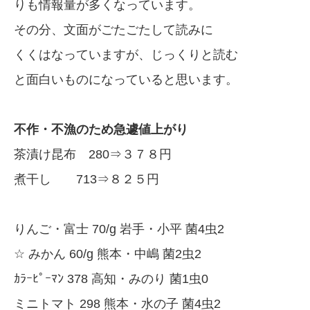
りも情報量が多くなっています。
その分、文面がごたごたして読みに
くくはなっていますが、じっくりと読む
と面白いものになっていると思います。
不作・不漁のため急遽値上がり
茶漬け昆布 280⇒３７８円
煮干し 713⇒８２５円
りんご・富士 70/g 岩手・小平 菌4虫2
☆ みかん 60/g 熊本・中嶋 菌2虫2
ｶﾗｰﾋﾟｰﾏﾝ 378 高知・みのり 菌1虫0
ミニトマト 298 熊本・水の子 菌4虫2