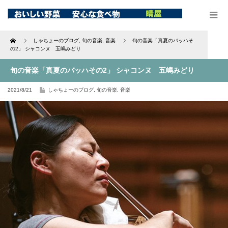
Home
しゃちょーのブログ
,
旬の音楽
,
音楽
旬の音楽「真夏のバッハそ
の2」 シャコンヌ 五嶋みどり
旬の音楽「真夏のバッハその2」 シャコンヌ 五嶋みどり
2021/8/21
しゃちょーのブログ
,
旬の音楽
,
音楽