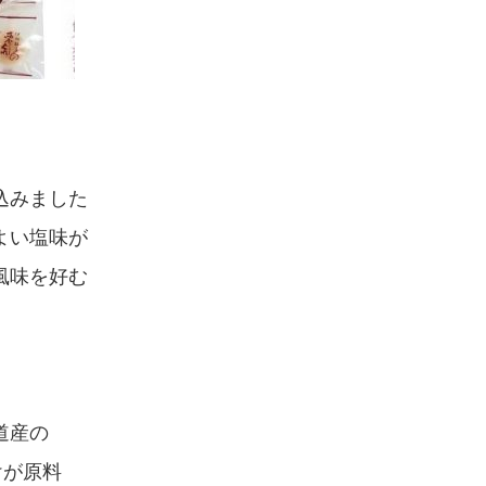
込みました
よい塩味が
風味を好む
道産の
けが原料