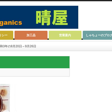
リシー
加工品
営業案内
しゃちょーのブロ
和3年の9月20日～9月26日