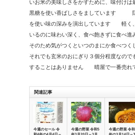
いお米の美味しさをかすために、味付けは
黒糖を使い香ばしさをましています 隠
を使い味の深みを演出しています 軽く
いるのに味わい深く、食べ飽きずに食べ進
そのため気がつくといつのまにか食べつく
それでも玄米のおにぎり３個分程度なので
することはありません 晴屋で一番売れ
関連記事
今週のセール 令
今週の野菜 令和5
今週の野菜 令和
和4年の4月4日～
年3月20日～3月
年の3月14日～