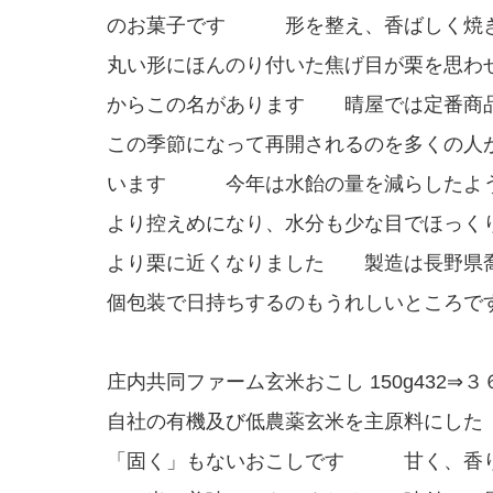
のお菓子です 形を整え、香ばしく焼
丸い形にほんのり付いた焦げ目が栗を思わ
からこの名があります 晴屋では定番商
この季節になって再開されるのを多くの人
います 今年は水飴の量を減らしたよ
より控えめになり、水分も少な目でほっく
より栗に近くなりました 製造は長野県
個包装で日持ちするのもうれしいところで
庄内共同ファーム玄米おこし 150g432⇒３
自社の有機及び低農薬玄米を主原料にした
「固く」もないおこしです 甘く、香り