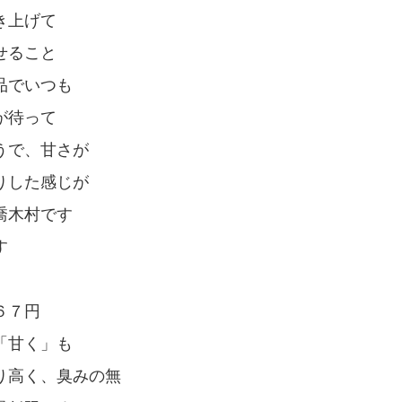
き上げて
せること
品でいつも
が待って
うで、甘さが
りした感じが
喬木村です
す
６７円
「甘く」も
高く、臭みの無