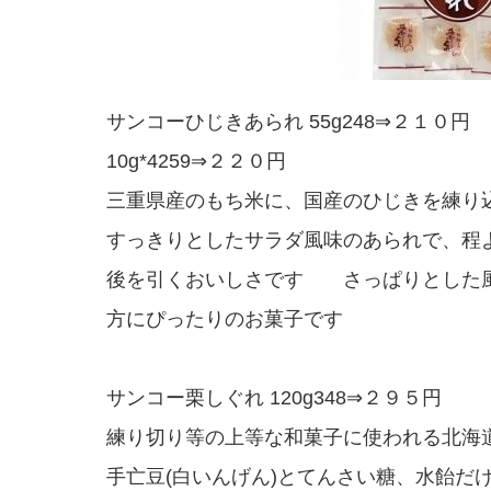
サンコーひじきあられ 55g248⇒２１０円
10g*4259⇒２２０円
三重県産のもち米に、国産のひじきを練り
すっきりとしたサラダ風味のあられで、程
後を引くおいしさです さっぱりとした
方にぴったりのお菓子です
サンコー栗しぐれ 120g348⇒２９５円
練り切り等の上等な和菓子に使われる北海
手亡豆(白いんげん)とてんさい糖、水飴だ