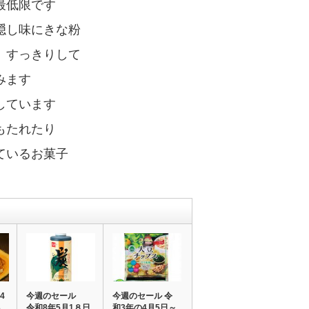
最低限です
し味にきな粉
、すっきりして
みます
しています
もたれたり
ているお菓子
4
今週のセール
今週のセール 令
3
令和8年5月1８日
和3年の4月5日～