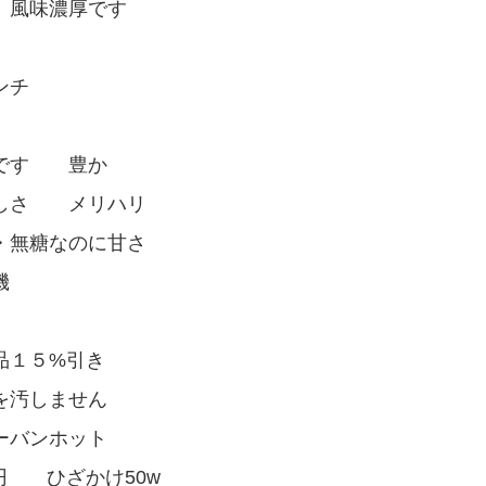
、風味濃厚です
ンチ
ツです 豊か
味しさ メリハリ
・無糖なのに甘さ
機
品１５%引き
を汚しません
ーバンホット
５円 ひざかけ50w