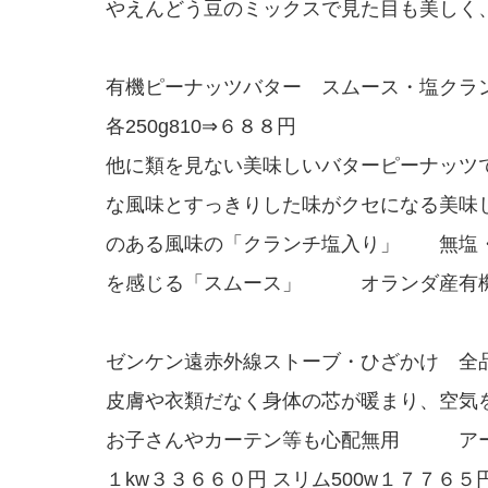
やえんどう豆のミックスで見た目も美しく
有機ピーナッツバター スムース・塩クラ
各250g810⇒６８８円
他に類を見ない美味しいバターピーナッ
な風味とすっきりした味がクセになる美
のある風味の「クランチ塩入り」 無塩
を感じる「スムース」 オランダ産有
ゼンケン遠赤外線ストーブ・ひざかけ 全
皮膚や衣類だなく身体の芯が暖まり、空気
お子さんやカーテン等も心配無用 ア
１kw３３６６０円 スリム500w１７７６