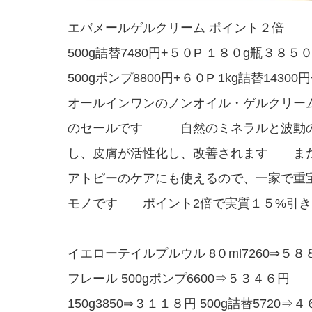
エバメールゲルクリーム ポイント２倍
500g詰替7480円+５０P １８０g瓶３８５
500gポンプ8800円+６０P 1kg詰替14300
オールインワンのノンオイル・ゲルクリー
のセールです 自然のミネラルと波動
し、皮膚が活性化し、改善されます ま
アトピーのケアにも使えるので、一家で重
モノです ポイント2倍で実質１５%引き
イエローテイルプルウル 8０ml7260⇒５８
フレール 500gポンプ6600⇒５３４６円
150g3850⇒３１１８円 500g詰替5720⇒