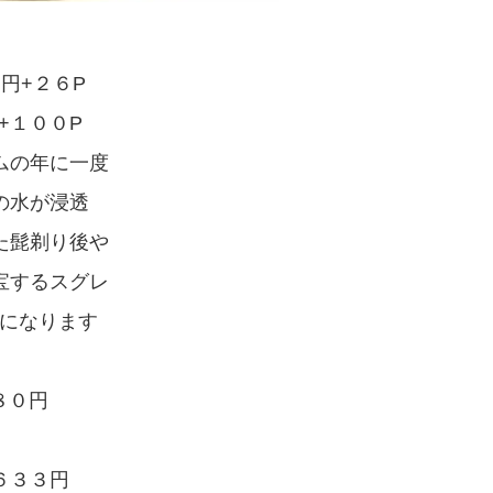
０円+２６P
円+１００P
ムの年に一度
の水が浸透
た髭剃り後や
宝するスグレ
になります
８０円
４６３３円