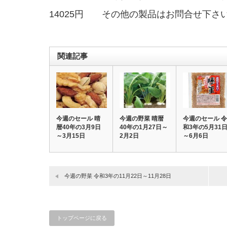
14025円 その他の製品はお問合せ下さ
関連記事
今週のセール 晴
今週の野菜 晴暦
今週のセール 令
暦40年の3月9日
40年の1月27日～
和3年の5月31
～3月15日
2月2日
～6月6日
今週の野菜 令和3年の11月22日～11月28日
トップページに戻る