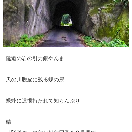
隧道の岩の引力銀やんま
天の川脱皮に残る蝶の尿
蟋蟀に遺恨持たれて知らんぷり
晴