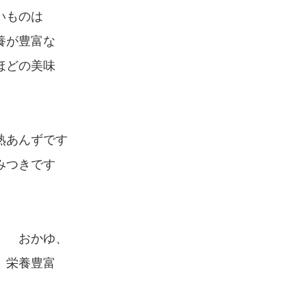
いものは
養が豊富な
ほどの美味
熟あんずです
みつきです
ん おかゆ、
 栄養豊富