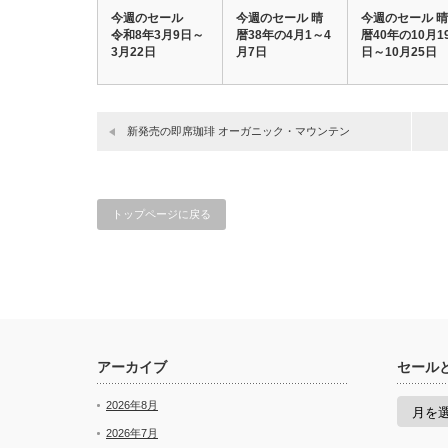
今週のセール
今週のセール 晴
今週のセール 晴
令和8年3月9日～
暦38年の4月1～4
暦40年の10月1
3月22日
月7日
日～10月25日
新発売の即席珈琲 オーガニック・マウンテン
トップページに戻る
アーカイブ
セール
セ
2026年8月
ー
ル
2026年7月
と