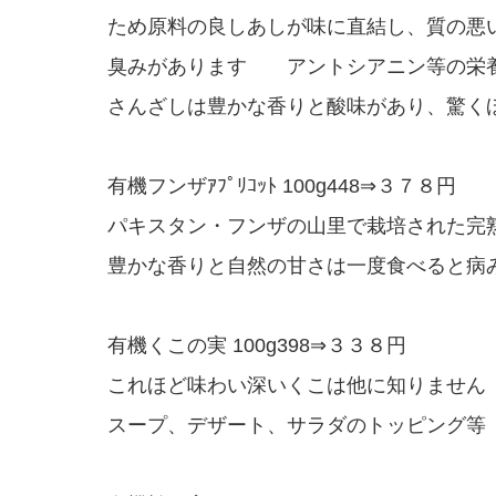
ため原料の良しあしが味に直結し、質の悪
臭みがあります アントシアニン等の栄
さんざしは豊かな香りと酸味があり、驚く
有機フンザｱﾌﾟﾘｺｯﾄ 100g448⇒３７８円
パキスタン・フンザの山里で栽培された完
豊かな香りと自然の甘さは一度食べると病
有機くこの実 100g398⇒３３８円
これほど味わい深いくこは他に知りませ
スープ、デザート、サラダのトッピング等