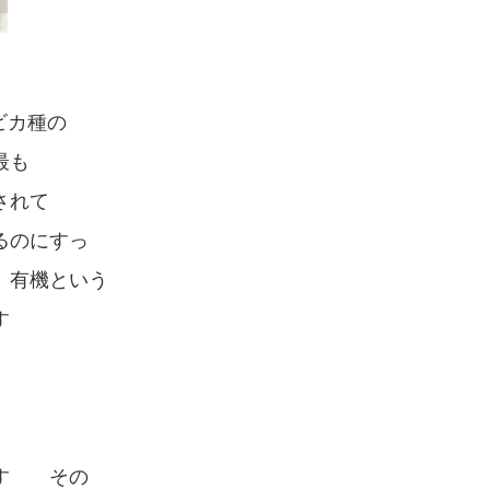
ラビカ種の
最も
されて
るのにすっ
 有機という
す
ます その