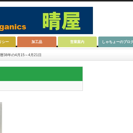
リシー
加工品
営業案内
しゃちょーのブロ
暦38年の4月15～4月21日