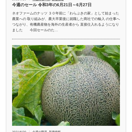
今週のセール 令和3年の6月21日～6月27日
ネオファームのナッツ ３０年前に「わらぶきの家」として始まった
農業への 取り組みが、農大卒業後に就職した商社での輸入 の仕事へ
つながり、有機農産物を海外の生産者から 直接仕入れるようになり
ました 今回セールのた…
2021/6/20
今週の野菜
,
新着情報