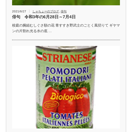
2021/6/27
しゃちょーのブログ
,
俳句
俳句 令和3年の6月28日～7月4日
校庭の腕組むしぐさ額の花 青すすき野武士のごとく風切りて ギヤマ
ンの片割れ光る水の底 …