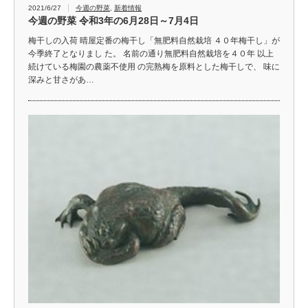
2021/6/27
今週の野菜
,
新着情報
今週の野菜 令和3年の6月28日～7月4日
梅干しの入荷 晴屋定番の梅干し「無肥料自然栽培 ４０年梅干し」が
今季終了となりまし た。 名前の通り無肥料自然栽培を４０年 以上
続けている梅園の農薬不使用 の完熟梅を原料とした梅干しで、 味に
深みと甘さがあ…