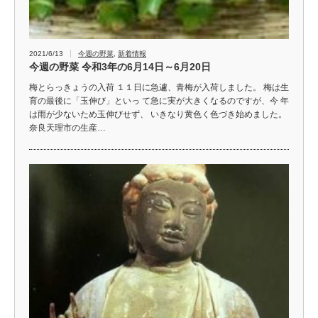
2021/6/13
今週の野菜
,
新着情報
今週の野菜 令和3年の6月14日～6月20日
梅とらっきょうの入荷 １１日に急遽、青梅が入荷しました。 梅は生
育の最後に「玉伸び」といっ て急に実が大きくなるのですが、今 年
は雨が少ないため玉伸びせず、 いきなり黄色く色づき始めました。
奈良天理市の生産…