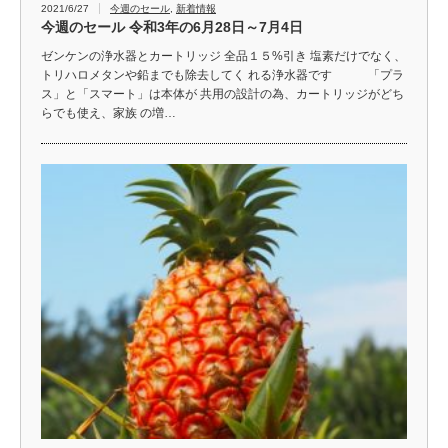
2021/6/27
今週のセール
,
新着情報
今週のセール 令和3年の6月28日～7月4日
ゼンケンの浄水器とカートリッジ 全品１５%引き 塩素だけでなく、
トリハロメタンや鉛までも除去してく れる浄水器です 「プラ
ス」と「スマート」は本体が 共用の設計の為、カートリッジがどち
らでも使え、家族 の増…