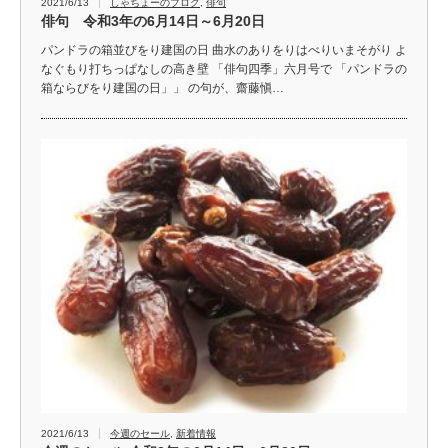
2021/6/13
しゃちょーのブログ
,
俳句
俳句 令和3年の6月14日～6月20日
パンドラの箱並びをり建国の日 曲水のありをりはべりいまそがり よ
なぐもり打ちっぱなしの高き壁 「俳句四季」六月号で 「パンドラの
箱ならびをり建国の日」」 の句が、齋藤愼…
2021/6/13
今週のセール
,
新着情報