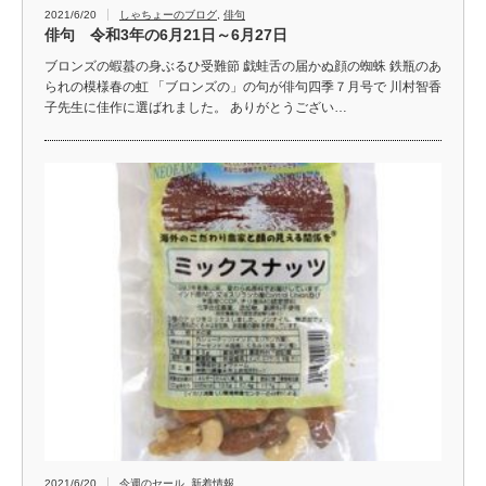
2021/6/20
しゃちょーのブログ
,
俳句
俳句 令和3年の6月21日～6月27日
ブロンズの蝦蟇の身ぶるひ受難節 戯蛙舌の届かぬ顔の蜘蛛 鉄瓶のあ
られの模様春の虹 「ブロンズの」の句が俳句四季７月号で 川村智香
子先生に佳作に選ばれました。 ありがとうござい…
2021/6/20
今週のセール
,
新着情報