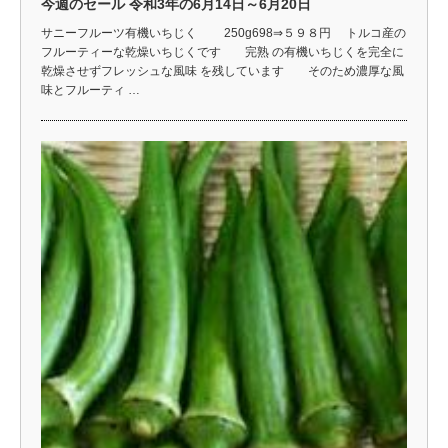
今週のセール 令和3年の6月14日～6月20日
サニーフルーツ有機いちじく 250g698⇒５９８円 トルコ産の
フルーティーな乾燥いちじくです 完熟 の有機いちじくを完全に
乾燥させずフレッシュな風味 を残しています そのため濃厚な風
味とフルーティ …