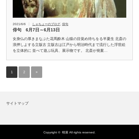
2021/6/6
しゃちょーのブログ
,
俳句
俳句 6月7日～6月13日
女身仏の厚きまなぶた花馬酔木 山猿の目覚め待ちをる半夏生 北斎の
浪押しよする立版古 立版古は江戸から明治時代まで流行した浮世絵
を立体的に 並べて遊ぶ玩具、展示物です。 北斎が発案…
1
2
»
サイトマップ
Copyright ©
晴屋
All rights reserved.