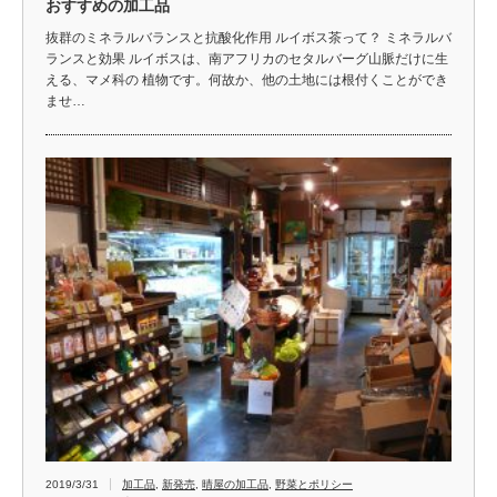
おすすめの加工品
抜群のミネラルバランスと抗酸化作用 ルイボス茶って？ ミネラルバ
ランスと効果 ルイボスは、南アフリカのセタルバーグ山脈だけに生
える、マメ科の 植物です。何故か、他の土地には根付くことができ
ませ…
2019/3/31
加工品
,
新発売
,
晴屋の加工品
,
野菜とポリシー