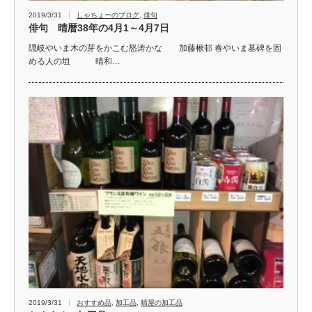
2019/3/31
しゃちょーのブログ
,
俳句
俳句 晴暦38年の4月1～4月7日
隠岐やいま木の芽をかこむ怒涛かな 加藤楸邨 春やいま墓碑を固
める人の垣 晴和…
2019/3/31
おすすめ品
,
加工品
,
晴屋の加工品