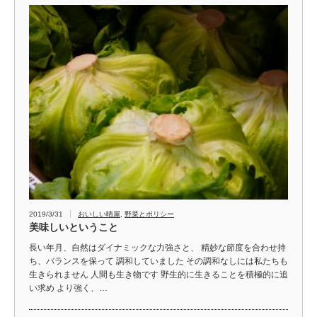
2019/3/31
おいしい晴屋
,
野菜とポリシー
美味しいということ
長い年月、自然はダイナミックな力強さと、 精妙な節度を合わせ持
ち、バランスを保って 調和していました その調和なしには私たちも
生きられません 人間も生き物です 野生的に生きることを積極的に追
い求め より強く、…