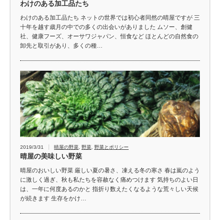
わけのある加工品たち
わけのある加工品たち ネットの世界では初心者同然の晴屋ですが 三
十年を越す歳月の中での多くの出会いがありました ムソー、創健
社、健康フーズ、オーサワジャパン、恒食など ほとんどの自然食の
卸先と取引があり、多くの種…
2019/3/31
晴屋の野菜
,
野菜
,
野菜とポリシー
晴屋の美味しい野菜
晴屋のおいしい野菜 厳しい夏の暑さ、凍える冬の寒さ 春は嵐のよう
に激しく過ぎ、秋も私たちを容赦なく痛めつけます 気持ちのよい日
は、一年に何度あるのかと 指折り数えたくなるような荒々しい天候
が続きます 生存をかけ…