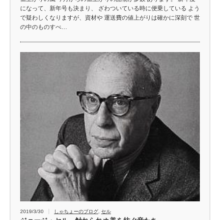
になって、新年号も決まり、 ざわついている時に便乗している よう
で疑わしくなりますが、資材や 運送費の値上がりは確かに深刻で 世
の中のものすべ…
2019/3/30
しゃちょーのブログ
,
セル