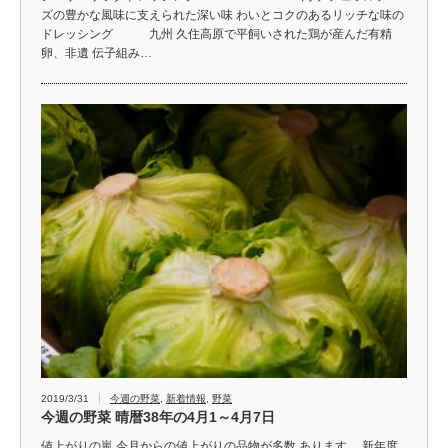
ズの豊かな風味に支えられた深い味 わいとコクのあるリッチな味の
ドレッシング 九州 久住高原で平飼いされた鶏が産んだ有精
卵、非遺 伝子組み…
2019/3/31
今週の野菜
,
新着情報
,
野菜
今週の野菜 晴暦38年の4月1～4月7日
値上がりの嵐 今月からの値上がりの品物が多数 あります。 新年度