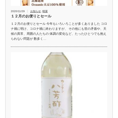
2020/11/29
お知らせ
,
晴屋
１２月のお便りとセール
１２月のお便りとセール 今年もいろいろことが多くありました コロ
ナ禍に明け、コロナ禍に終わりますが、 その他にも世の矛盾や、天
候の異常、周囲の人たちの 体調の変化など、たったひとつでも抱え
られない問題が 数多く…