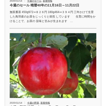
2020/11/14
今週のセール
,
新着情報
今週のセール 晴暦40年の11月16日～11月22日
無双番茶 450g972⇒８２６円 180g464⇒３９４円 三年かけて生育
した鳥羽産のお茶をじっくりと焙煎 しています 生育に時間をか
けることで、お茶の 旨味と甘みが生まれます …
2020/11/14
今週の野菜
,
新着情報