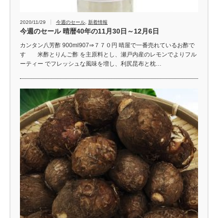
2020/11/29
今週のセール
,
新着情報
今週のセール 晴暦40年の11月30日～12月6日
カンタン八芳酢 900ml907⇒７７０円 晴屋で一番売れているお酢で
す 米酢とりんご酢 を主原料とし、瀬戸内産のレモンでよりフル
ーティー でフレッシュな風味を増し、利尻昆布と枕…