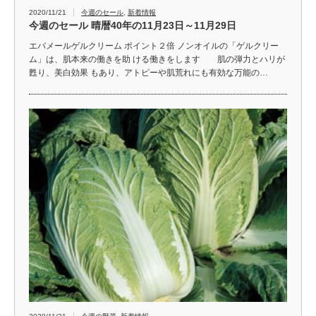
2020/11/21
今週のセール
,
新着情報
今週のセール 晴暦40年の11月23日～11月29日
エバメールゲルクリーム ポイント２倍 ノンオイルの「ゲルクリー
ム」は、肌本来の働きを助 ける働きをします 肌の弾力とハリが
甦り、美白効果 もあり、アトピーや肌荒れにも有効な万能の…