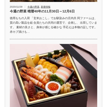
2020/11/29
今週の野菜
,
新着情報
今週の野菜 晴暦40年の11月30日～12月6日
徳用もちの入荷 「玄米おこし」でお馴染みの庄内共 同ファームは、
質の高い製品を組 合員たちの共同の運営で、企画し、 出荷していま
す。 素材の良さと、身体が感じる確かな 手応えは本物の証しです。
赤カブ漬けも…