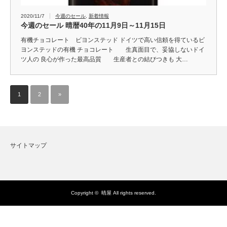
2020/11/7
今週のセール
,
新着情報
今週のセール 晴暦40年の11月9日～11月15日
有機チョコレート ビヨンステッド ドイツで高い信頼を得ているビ
ヨンステッドの有機 チョコレート 生真面目で、妥協しないドイ
ツ人の 良心が作った最高品質 生産者との結びつきも 大…
1
2
»
サイトマップ
Copyright ©
晴屋
All rights reserved.