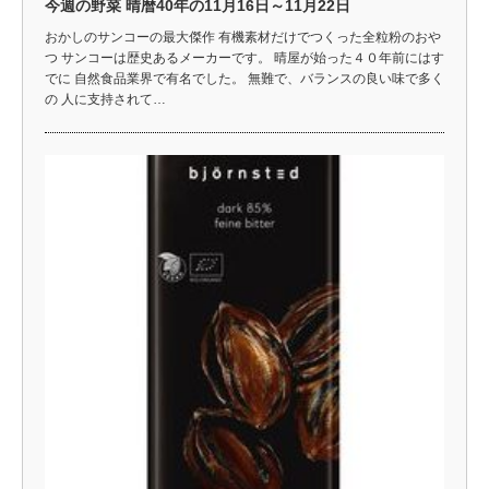
今週の野菜 晴暦40年の11月16日～11月22日
おかしのサンコーの最大傑作 有機素材だけでつくった全粒粉のおや
つ サンコーは歴史あるメーカーです。 晴屋が始った４０年前にはす
でに 自然食品業界で有名でした。 無難で、バランスの良い味で多く
の 人に支持されて…