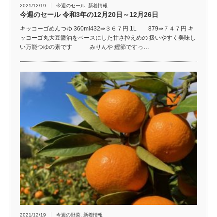
2021/12/19
今週のセール
,
新着情報
今週のセール 令和3年の12月20日～12月26日
キッコーゴめんつゆ 360ml432⇒３６７円 1L 879⇒７４７円 キ
ッコーゴ丸大豆醤油をベースにした甘さ控えめの 扱いやすく美味し
い万能つゆの素です みりんや 鰹節ですっ…
2021/12/19
今週の野菜
,
新着情報