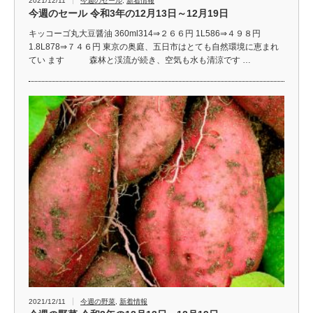
2021/12/11
今週のセール
,
新着情報
今週のセール 令和3年の12月13日～12月19日
キッコーゴ丸大豆醤油 360ml314⇒２６６円 1L586⇒４９８円
1.8L878⇒７４６円 東京の奥庭、五日市はとても自然環境に恵まれ
てい ます 森林と渓流が続き、空気も水も清涼です …
2021/12/11
今週の野菜
,
新着情報