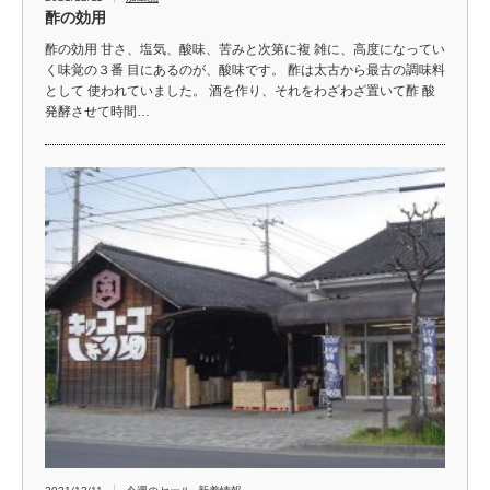
酢の効用
酢の効用 甘さ、塩気、酸味、苦みと次第に複 雑に、高度になってい
く味覚の３番 目にあるのが、酸味です。 酢は太古から最古の調味料
として 使われていました。 酒を作り、それをわざわざ置いて酢 酸
発酵させて時間…