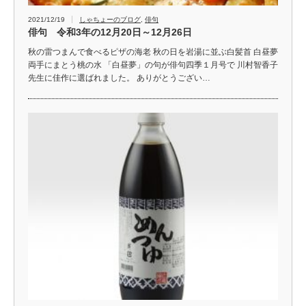
2021/12/19
しゃちょーのブログ
,
俳句
俳句 令和3年の12月20日～12月26日
秋の雷つまんで食べるピザの海老 秋の日を岩湯に並ぶ白髪首 白昼夢
両手にまとう桃の水 「白昼夢」の句が俳句四季１月号で 川村智香子
先生に佳作に選ばれました。 ありがとうござい…