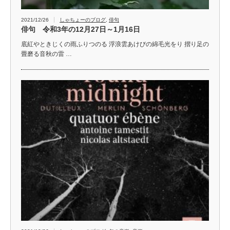
2021/12/26
しゃちょーのブログ
,
俳句
俳句 令和3年の12月27日～1月16日
底紅やときじくの雨ふりつのる 浮浪雲あけびの綿毛光をり 摺り足の
畳磨る音秋の雷 …