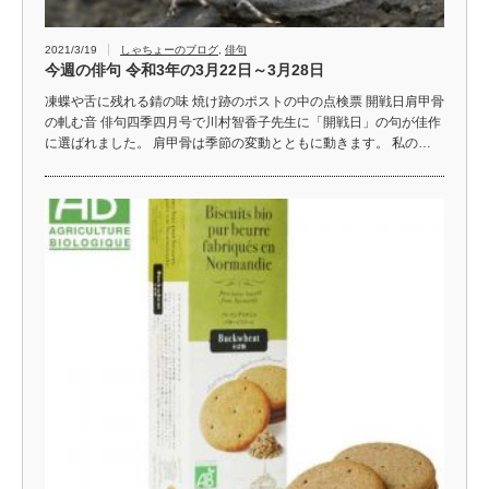
2021/3/19
しゃちょーのブログ
,
俳句
今週の俳句 令和3年の3月22日～3月28日
凍蝶や舌に残れる錆の味 焼け跡のポストの中の点検票 開戦日肩甲骨
の軋む音 俳句四季四月号で川村智香子先生に「開戦日」の句が佳作
に選ばれました。 肩甲骨は季節の変動とともに動きます。 私の…