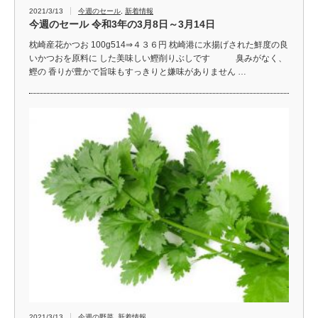
2021/3/13
今週のセール
,
新着情報
今週のセール 令和3年の3月8日～3月14日
枕崎産花かつお 100g514⇒４３６円 枕崎港に水揚げされた鮮度の良
いかつおを原料に した美味しい鰹削りぶしです 臭みがなく、
鰹の 香りが豊かで旨味もすっきりと嫌味がありません …
2021/3/13
今週の野菜
,
新着情報