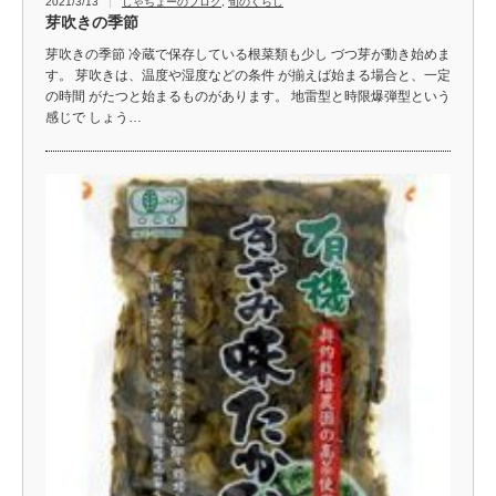
2021/3/13
しゃちょーのブログ
,
旬のくらし
芽吹きの季節
芽吹きの季節 冷蔵で保存している根菜類も少し づつ芽が動き始めま
す。 芽吹きは、温度や湿度などの条件 が揃えば始まる場合と、一定
の時間 がたつと始まるものがあります。 地雷型と時限爆弾型という
感じで しょう…