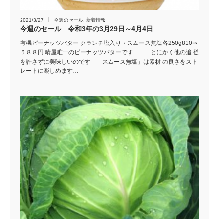
2021/3/27
今週のセール
,
新着情報
今週のセール 令和3年の3月29日～4月4日
有機ピーナッツバター クランチ塩入り・スムース無塩各250g810⇒
６８８円 晴屋唯一のピーナッツバターです とにかく他の追 従
を許さずに美味しいのです スムース無塩」は素材 の良さをスト
レートに楽しめます…