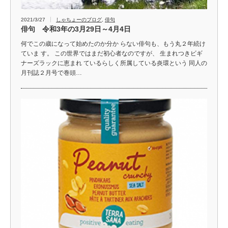
2021/3/27
しゃちょーのブログ
,
俳句
俳句 令和3年の3月29日～4月4日
何でこの歳になって始めたのか分か らない俳句も、もう丸２年続け
ていま す。 この世界ではまだ初心者なのですが、 生まれつきビギ
ナーズラックに恵まれ ているらしく所属している炎環という 同人の
月刊誌２月号で巻頭…