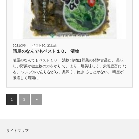
2021/3/6
ベスト10
,
加工品
晴屋のなんでもベスト１０. 漬物
晴屋のなんでもベスト１０. 漬物 漬物は野菜の発酵食品だ。 美味
しい野菜が微生物の力をかり て、より一層美味しく、栄養豊富に な
る。 シンプルでありながら、奥深く、飽き ることがない。 晴屋が
厳選して店頭に…
1
2
»
サイトマップ