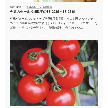
2021/3/19
今週のセール
,
新着情報
今週のセール 令和3年の3月22日～3月28日
有機バタービスケットそば粉 5枚*3袋486⇒４１３円 ノルマンディ
のアベイ社製造の大変に香ばしく味わい 深いビスケットです そ
ば粉、小麦、バター等すべて 有機の素材で作られてい…