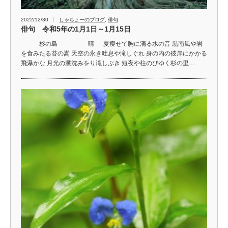
2022/12/30
しゃちょーのブログ
,
俳句
俳句 令和5年の1月1日～1月15日
杉の島 晴 夏痩せて胸に滴る水の音 黒南風や岩
を食みたる苔の嵩 天空の永き吐息や滝しぐれ 身の内の彼岸にかかる
飛瀑かな 月光の澱沈みをり滝しぶき 短夜や柱のびゆく杉の里…