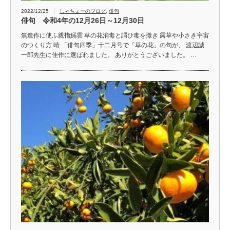
2022/12/25
しゃちょーのブログ
,
俳句
俳句 令和4年の12月26日～12月30日
無造作に使ふ親指鰯雲 草の花消毒と謂ひ毒を撒き 露草や小さき宇宙
のつくり方 晴 「俳句四季」十二月号で「草の花」の句が、 渡辺誠
一郎先生に佳作に選ばれました。 ありがとうございました。 …