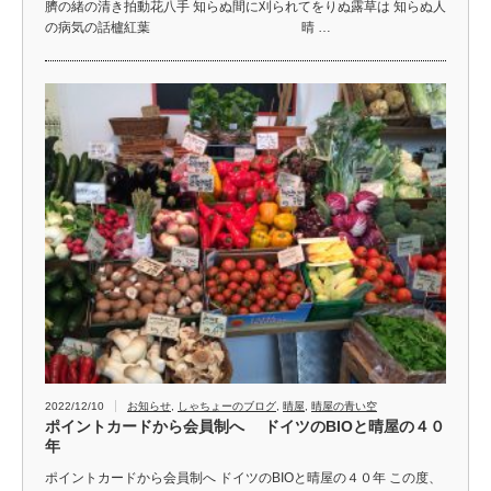
臍の緒の清き拍動花八手 知らぬ間に刈られてをりぬ露草は 知らぬ人
の病気の話櫨紅葉 晴 …
2022/12/10
お知らせ
,
しゃちょーのブログ
,
晴屋
,
晴屋の青い空
ポイントカードから会員制へ ドイツのBIOと晴屋の４０
年
ポイントカードから会員制へ ドイツのBIOと晴屋の４０年 この度、