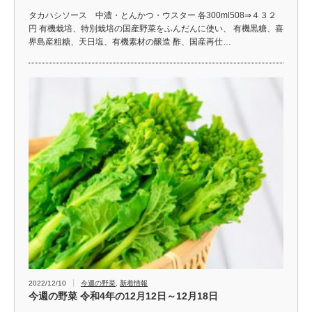
タカハシソース 中濃・とんかつ・ウスター 各300ml508⇒４３２
円 有機栽培、特別栽培の国産野菜をふんだんに使い、 有機黒糖、喜
界島産粗糖、天日塩、有機素材の醸造 酢、国産再仕…
2022/12/10
今週の野菜
,
新着情報
今週の野菜 令和4年の12月12日～12月18日