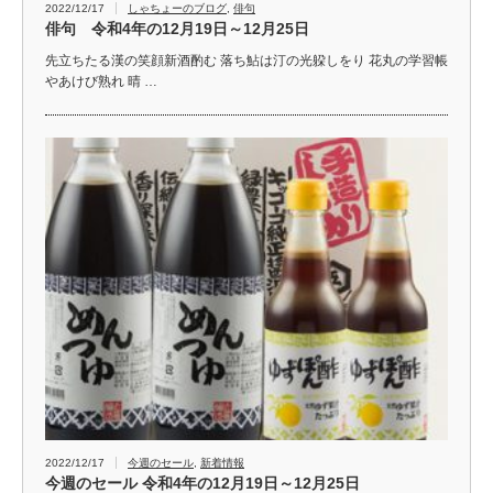
2022/12/17
しゃちょーのブログ
,
俳句
俳句 令和4年の12月19日～12月25日
先立ちたる漢の笑顔新酒酌む 落ち鮎は汀の光躱しをり 花丸の学習帳
やあけび熟れ 晴 …
2022/12/17
今週のセール
,
新着情報
今週のセール 令和4年の12月19日～12月25日