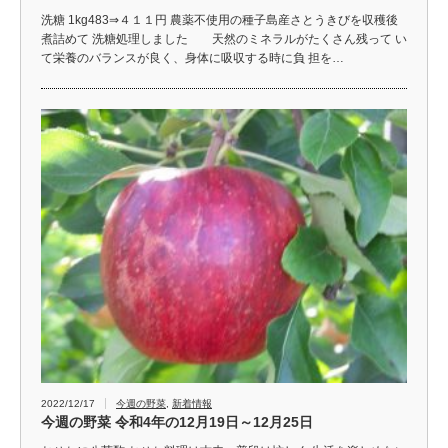
洗糖 1kg483⇒４１１円 農薬不使用の種子島産さとうきびを収穫後
煮詰めて 洗糖処理しました 天然のミネラルがたくさん残って い
て栄養のバランスが良く、身体に吸収する時に負 担を…
2022/12/17
今週の野菜
,
新着情報
今週の野菜 令和4年の12月19日～12月25日