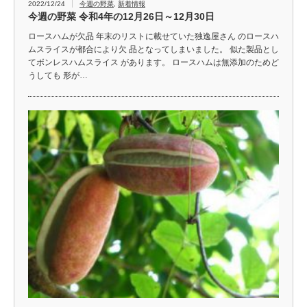
2022/12/24
今週の野菜
,
新着情報
今週の野菜 令和4年の12月26日～12月30日
ロースハムが欠品 年末のリストに載せていた独逸屋さん のロースハ
ムスライスが都合により欠 品となってしまいました。 似た製品とし
てボンレスハムスライス があります。 ロースハムは無添加のためど
うしても 形が…