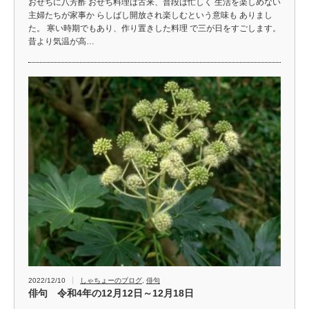
おせちに八芳酢 おせち料理は古来、普段は忙しく 生活を楽しめない
主婦たちが家事か らしばし開放され楽しむという意味も ありまし
た。 寒い時期でもあり、作り置きした料理 で三が日をすごします。
昔より気温が高…
2022/12/10
しゃちょーのブログ
,
俳句
俳句 令和4年の12月12日～12月18日