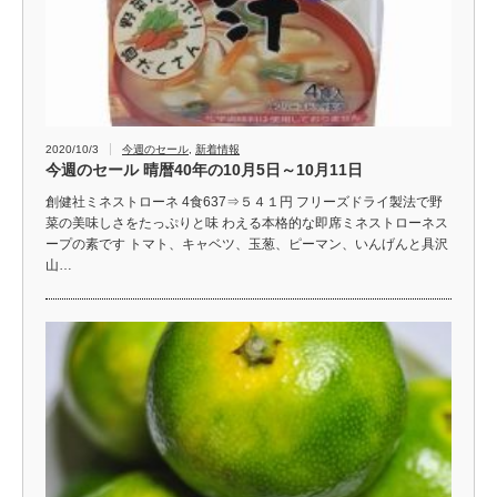
2020/10/3
今週のセール
,
新着情報
今週のセール 晴暦40年の10月5日～10月11日
創健社ミネストローネ 4食637⇒５４１円 フリーズドライ製法で野
菜の美味しさをたっぷりと味 わえる本格的な即席ミネストローネス
ープの素です トマト、キャベツ、玉葱、ピーマン、いんげんと具沢
山…