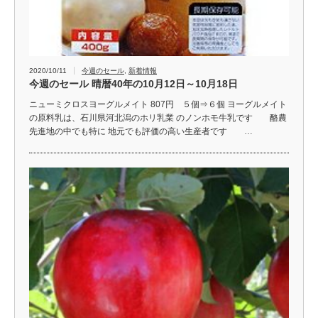
2020/10/11
今週のセール
,
新着情報
今週のセール 晴暦40年の10月12日～10月18日
ニューミクロスヨーグルメイト 807円 ５個⇒６個 ヨーグルメイト
の原料乳は、石川県河北潟のホリ乳業 のノンホモ牛乳です 酪農
先進地の中でも特に 地元でも評価の高い生産者です …