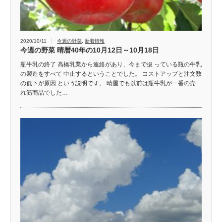
2020/10/11
今週の野菜
,
新着情報
今週の野菜 晴暦40年の10月12日～10月18日
瓶牛乳の終了 高橋乳業から連絡があり、今まで扱 っている瓶の牛乳
の製造をすべて 中止するということでした。 コストアップと注文数
の低下が原因 という説明です。 晴屋でも以前は瓶牛乳が一番の売
れ筋商品でした…