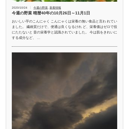
2020/10/24
今週の野菜
,
新着情報
今週の野菜 晴暦40年の10月26日～11月1日
おいしい芋のこんにゃく こんにゃくは栄養の無い食品と言わ れてい
ました。 繊維質だけで、便通は良くなるけれ ど、栄養価はゼロで役
にたたないと 昔の栄養学と認識されていました。 今は肌をきれいに
する成分など、 …