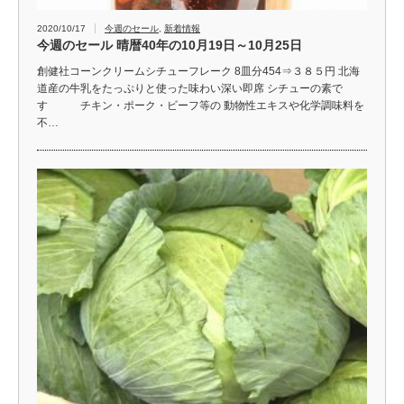
2020/10/17
今週のセール
,
新着情報
今週のセール 晴暦40年の10月19日～10月25日
創健社コーンクリームシチューフレーク 8皿分454⇒３８５円 北海
道産の牛乳をたっぷりと使った味わい深い即席 シチューの素で
す チキン・ポーク・ビーフ等の 動物性エキスや化学調味料を
不…