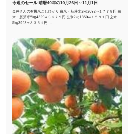
今週のセール 晴暦40年の10月26日～11月1日
金井さんの有機米こしひかり 白米・胚芽米2kg2092⇒１７７８円 白
米・胚芽米5kg4329⇒３６７９円 玄米2kg1860⇒１５８１円 玄米
5kg3943⇒３３５１円 …