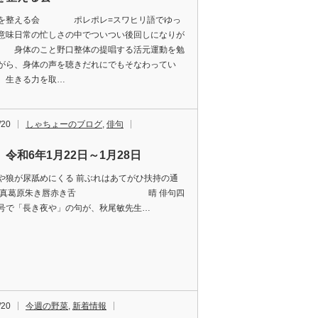
を整える会 ポレポレ=スワヒリ語でゆっ
意味日常の忙しさの中でついつい後回しになりが
身体のこと野口整体の提唱する活元運動を勉
がら、身体の声を聴きだれにでもそなわってい
生きる力を取…
/20
しゃちょーのブログ
,
俳句
令和6年1月22日～1月28日
や狼が尿舐めにくる 前ぶれはあてがひ扶持の通
実 真葛原朱き唇赤き舌 晴 俳句四
号で「長き夜や」の句が、秋尾敏先生…
/20
今週の野菜
,
新着情報