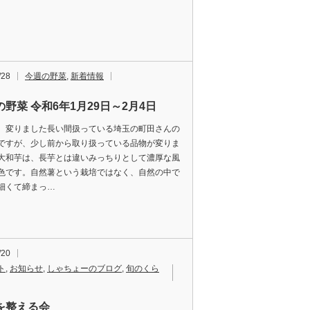
/28
今週の野菜
,
新着情報
野菜 令和6年1月29日～2月4日
、変りました長い間扱っている埼玉の町田さんの
ですが、少し前から取り扱っている品物が変りま
大和芋は、長芋とは違いみっちりとして濃厚な風
色です。自然薯という栽培ではなく、自然の中で
細くて締まっ…
/20
ト
,
お知らせ
,
しゃちょーのブログ
,
旬のくら
を整える会