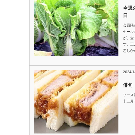
今週
日
会員限
セール
が、全
す。正
悪しか
2024/1
俳句 
ソース
十二月