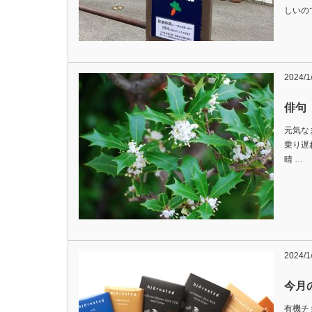
しいの
2024/1
俳句
元気な
乗り遅
晴 …
2024/1
今月
有機チ