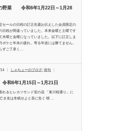
の野菜 令和6年1月22日～1月28
定セールの日程の訂正先週お伝えした会員限定の
の日程が間違っていました。本来金曜と土曜です
て木曜と金曜になっていました。以下に訂正しま
月ボケと年末の疲れ、寄る年波には勝てません。
らずご了承く…
/14
しゃちょーのブログ
,
俳句
令和6年1月15日～1月21日
垂れるヒレカツサンド室の花 「東川桜通り」に
 亡き友は冬眠せよと吾に告ぐ 晴 …