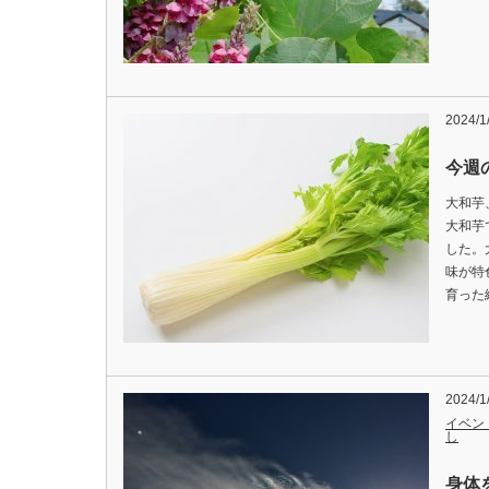
2024/1
今週の
大和芋
大和芋
した。
味が特
育った
2024/1
イベン
し
身体