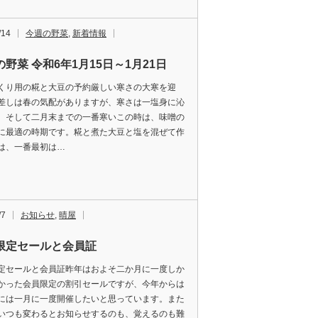
/14
今週の野菜
,
新着情報
野菜 令和6年1月15日～1月21日
くり用の糀と大豆の予約厳しい寒さの大寒を迎
差しは春の気配がありますが、寒さは一塩身に沁
。そして二月末までの一番寒いこの時は、味噌の
に最適の時期です。糀と煮た大豆と塩を混ぜて作
は、一番最初は…
/7
お知らせ
,
晴屋
限定セールと会員証
定セールと会員証昨年はおよそ二か月に一度しか
かった会員限定の割引セールですが、今年からは
には一月に一度開催したいと思っています。また
いつも変わるとお知らせするのも、覚えるのも難