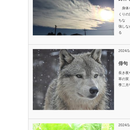
身体
くりの
ちな 
強しな
る 
2024/1
俳句 
長き夜
草の
季二月
2024/1