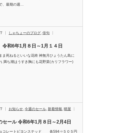
で、最期の週…
/7
しゃちょーのブログ
,
俳句
 令和6年1月８日～1月１４日
まま死ねるといいな花柊 神無月ひょうたん島に
れ 満ち潮はうすき胸にも花野菜(カリフラワー)
/7
お知らせ
,
今週のセール
,
新着情報
,
晴屋
のセール 令和6年1月８日～2月4日
ョコレートビヨンステッド 各594⇒５０５円