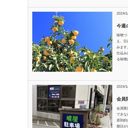
2024/1
今週の
味噌づ
え、日
みます
仕込み
る味噌
2024/1
会員
会員限
できな
原則的
期日が