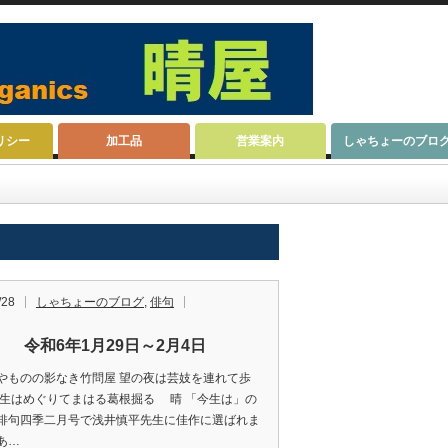
リシー
加工品
営業案内
しゃちょーのブロ
/28
しゃちょーのブログ
,
俳句
 令和6年1月29日～2月4日
やものの影なき竹問屋 望の夜は芸妓を連れて歩
今生はめぐりてまはる葛根掘る 晴 「今生は」の
俳句四季二月号で浅井慎平先生に佳作に選ばれま
あ…