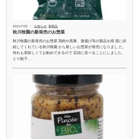
2021/7/25
お知らせ
,
新商品
秋川牧園の新発売のお惣菜
秋川牧園の新発売のお惣菜 鶏肉や黒豚、唐揚げ等の製品を晴 屋に供
給してくれている秋川牧園 から新しいお惣菜が発売になりまし た。
何れも美味しくてお勧めできるので 店頭に並べることにしました。
とり餃子…