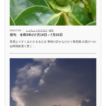
2021/7/18
しゃちょーのブログ
,
俳句
俳句 令和3年の7月19日～7月25日
星屑よりすくゐださるる心太 青柿の仄かなひかり夜想曲 白黒のつか
ぬ関係蚊遣り焚く…