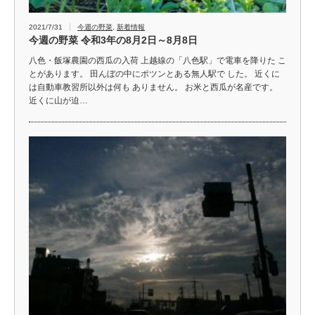
2021/7/31
今週の野菜
,
新着情報
今週の野菜 令和3年の8月2日～8月8日
八色・飯塚農園の西瓜の入荷 上越線の「八色駅」で電車を降りた こ
とがあります。 田んぼの中にポツンとある無人駅で した。 近くに
は自動車教習所以外は何も ありません。 お米と西瓜が名産です。
近くに山が迫…