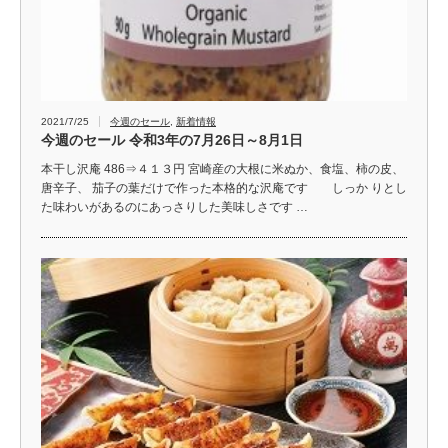
2021/7/25
今週のセール
,
新着情報
今週のセール 令和3年の7月26日～8月1日
本干し沢庵 486⇒４１３円 宮崎産の大根に米ぬか、食塩、柿の皮、
唐辛子、 茄子の葉だけで作った本格的な沢庵です しっか りとし
た味わいがあるのにあっさりした美味しさです …