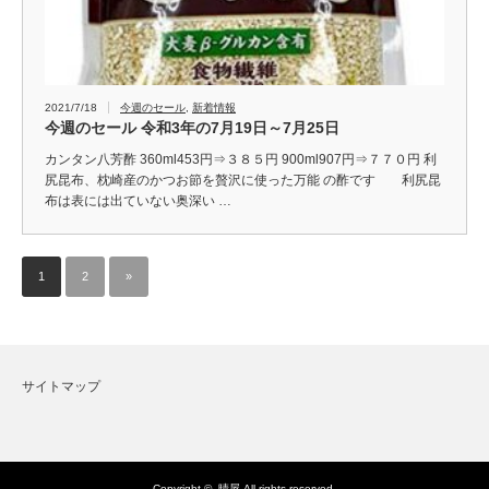
2021/7/18
今週のセール
,
新着情報
今週のセール 令和3年の7月19日～7月25日
カンタン八芳酢 360ml453円⇒３８５円 900ml907円⇒７７０円 利
尻昆布、枕崎産のかつお節を贅沢に使った万能 の酢です 利尻昆
布は表には出ていない奥深い …
1
2
»
サイトマップ
Copyright ©
晴屋
All rights reserved.