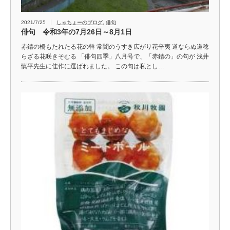
2021/7/25
しゃちょーのブログ
,
俳句
俳句 令和3年の7月26日～8月1日
赤錆の橋もたれたる花の幹 常闇のうすき広がり花辛夷 道ならぬ道稔
らざる花咲きそむる 「俳句四季」八月号で、「赤錆の」の句が 浅井
慎平先生に佳作に選ばれました。 この句は私とし…