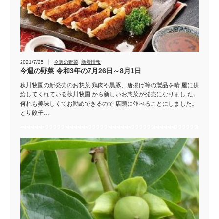
2021/7/25
今週の野菜
,
新着情報
今週の野菜 令和3年の7月26日～8月1日
秋川牧園の新発売のお惣菜 鶏肉や黒豚、唐揚げ等の製品を晴 屋に供
給してくれている秋川牧園 から新しいお惣菜が発売になりまし た。
何れも美味しくてお勧めできるので 店頭に並べることにしました。
とり餃子…