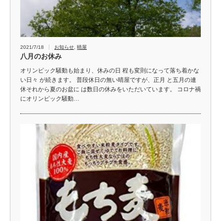
2021/7/18
お知らせ
,
晴屋
八月のお休み
オリンピック騒動も始まり、休みの日 程も変則になって落ち着かな
い日々 が続きます。 普段休日の無い晴屋ですが、正月 と五月の連
休それから夏のお盆に は数日の休みをいただいています。 コロナ禍
にオリンピック騒動…