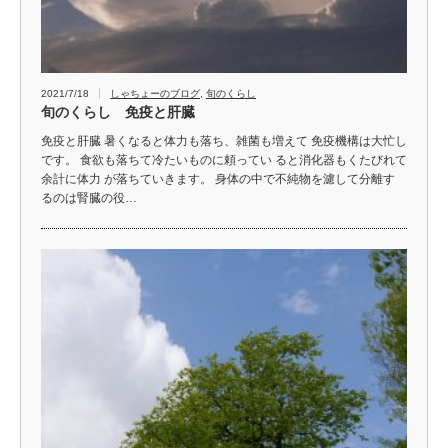
2021/7/18
しゃちょーのブログ
,
旬のくらし
旬のくらし 免疫と肝臓
免疫と肝臓 暑くなると体力も落ち、雑菌も増えて 免疫機構は大忙し
です。 食欲も落ちて冷たいものに頼ってい ると消化器もくたびれて
余計に体力 が落ちていきます。 身体の中で不純物を濾して分離す
るのは腎臓の役…