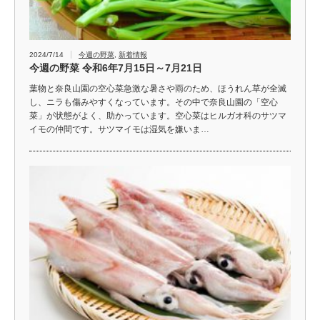
2024/7/14
今週の野菜
,
新着情報
今週の野菜 令和6年7月15日～7月21日
葉物と奈良山園の空心菜急激な暑さや雨のため、ほうれん草が全滅
し、ニラも傷みやすくなっています。その中で奈良山園の「空心
菜」が状態がよく、助かっています。空心菜はヒルガオ科のサツマ
イモの仲間です。サツマイモは湿気を嫌いま…