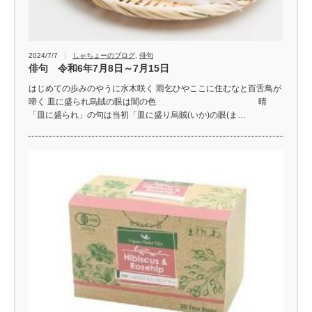
2024/7/7
しゃちょーのブログ
,
俳句
俳句 令和6年7月8日～7月15日
はじめての歩みのやうに水木咲く 雨乞ひやここに住むなと百舌鳥が
啼く 皿に盛られ烏賊の眼は闇の色 晴
「皿に盛られ」の句は当初「皿に盛り烏賊(いか)の眼(ま…