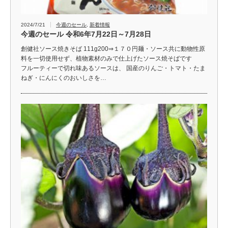
2024/7/21
今週のセール
,
新着情報
今週のセール 令和6年7月22日～7月28日
創健社ソース焼きそば 111g200⇒１７０円麺・ソース共に動物性原
料を一切使用せず、植物素材のみで仕上げたソース焼そばです
フルーティーで切れ味あるソースは、 国産のりんご・トマト・たま
ねぎ・にんにくのおいしさを…