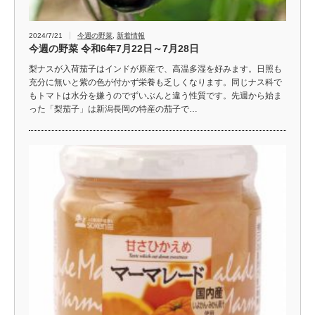
2024/7/21
今週の野菜
,
新着情報
今週の野菜 令和6年7月22日～7月28日
梨ナスが入荷茄子はインドが原産で、高温多湿を好みます。日照も
充分に無いと紫の色が付かず栄養も乏しくなります。同じナス科で
もトマトは水分を嫌うのでずいぶんと違う性質です。先週から始ま
った「梨茄子」は新潟長岡の特産の茄子で…