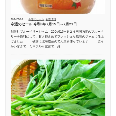
2024/7/14
今週のセール
,
新着情報
今週のセール 令和6年7月15日～7月21日
創健社ブルーベリージャム 200g616⇒５２４円国内産のブルーベ
リーを原料にして、甘さ控えめでフレッシュな風味のジャムに仕上
げました 砂糖は北海道産のてん菜を使っています 柔ら
かい甘さで、ミネラルも豊富で、身…