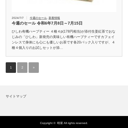
2024/7/7
今週のセール
,
新着情報
今週のセール 令和6年7月8日～7月15日
ひしわ有機ハーブティー ４種４p(178円相当)が添付生姜紅茶でおな
じみの「ひしわ」新発売の美味しい有機ハーブティーですカフェイ
ンレスで身体にも心にも優しいお茶です各20パック入りですが、４
種４個入りのお試しセットが添…
1
2
»
サイトマップ
Copyright ©
晴屋
All rights reserved.