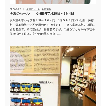
2024/7/28
今週のセール
,
新着情報
今週のセール 令和6年7月29日～8月4日
廣八堂の本わらび餅 238⇒２０４円 3個５９８円ゲル化剤、保存
料、添加物等一切不使用のわらび餅です 廣八堂は九州の福岡に
ある老舗で、葛の製品が一番有名ですが、伝統を守りながら本物を
作り続けて日本の文化の伝承を目指し…