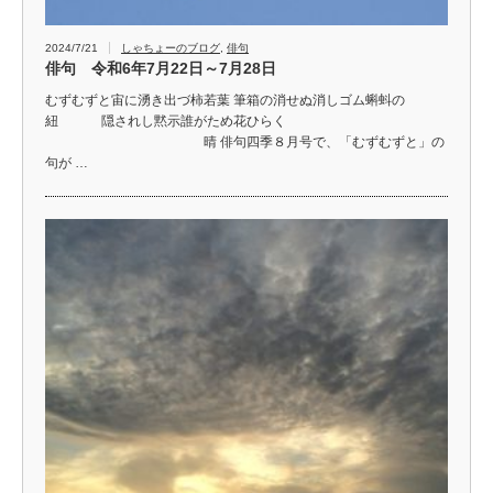
2024/7/21
しゃちょーのブログ
,
俳句
俳句 令和6年7月22日～7月28日
むずむずと宙に湧き出づ柿若葉 筆箱の消せぬ消しゴム蝌蚪の
紐 隠されし黙示誰がため花ひらく
晴 俳句四季８月号で、「むずむずと」の
句が …