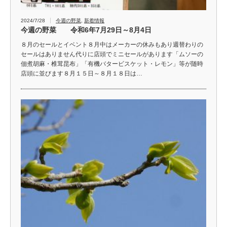
2024/7/28
今週の野菜
,
新着情報
今週の野菜 令和6年7月29日～8月4日
８月のセールとイベント８月中はメーカーの休みもあり週替わりの
セールはありません代りに店頭でミニセールがあります「ムソーの
佃煮胡麻・椎茸昆布」「有機バタービスケット・レモン」等が随時
店頭に並びます８月１５日～８月１８日は…