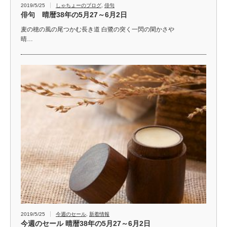
2019/5/25
しゃちょーのブログ
,
俳句
俳句 晴暦38年の5月27～6月2日
麦の穂の風の尾つかむ長き道 白鷺の突く一閃の閑かさや
晴…
2019/5/25
今週のセール
,
新着情報
今週のセール 晴暦38年の5月27～6月2日