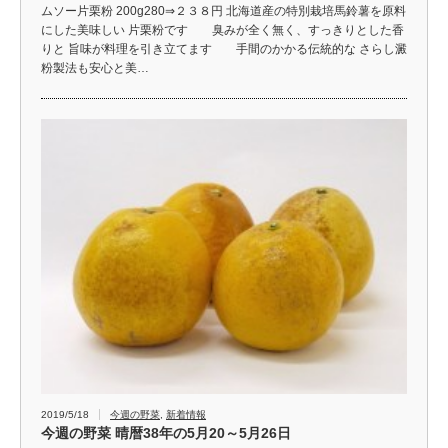
ムソー片栗粉 200g280⇒２３８円 北海道産の特別栽培馬鈴薯を原料
にした美味しい 片栗粉です 臭みが全く無く、すっきりとした香
りと 旨味が料理を引き立てます 手間のかかる伝統的な さらし澱
粉製法も安心と美…
2019/5/18
今週の野菜
,
新着情報
今週の野菜 晴暦38年の5月20～5月26日