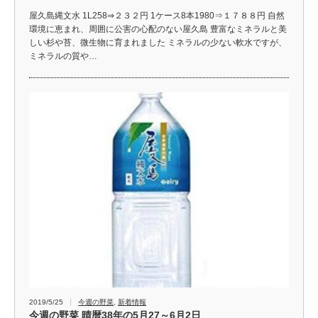
屋久島縄文水 1L258⇒２３２円 1ケース8本1980⇒１７８８円 自然
環境に恵まれ、周囲に公害の心配のない屋久島 豊富なミネラルと美
しい杉や苔、微生物に育まれました ミネラルの少ない軟水ですが、
ミネラルの質や…
2019/5/25
今週の野菜
,
新着情報
今週の野菜 晴暦38年の5月27～6月2日