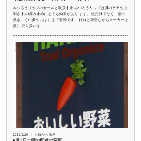
みつろうリップのセールと取扱中止 みつろうリップは肌のケアや虫
刺さ れの痒み止めにとても効果があり ます。 蚊だけでなく、薬の
効きにくい蚤や ぶよにまで有効です。 けれど残念ながらメーカーは
夏に 取り扱いを…
2019/5/20
お知らせ
,
晴屋
6月1日土曜の配達の変更