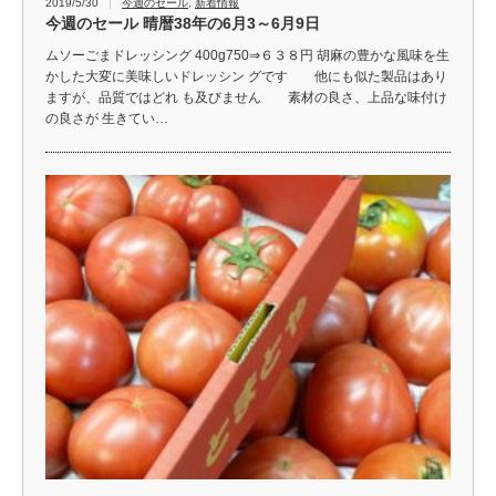
2019/5/30
今週のセール
,
新着情報
今週のセール 晴暦38年の6月3～6月9日
ムソーごまドレッシング 400g750⇒６３８円 胡麻の豊かな風味を生
かした大変に美味しいドレッシン グです 他にも似た製品はあり
ますが、品質ではどれ も及びません 素材の良さ、上品な味付け
の良さが 生きてい…