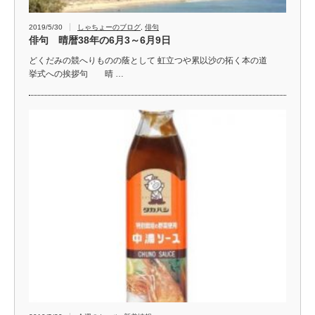
2019/5/30
しゃちょーのブログ
,
俳句
俳句 晴暦38年の6月3～6月9日
どくだみの競へりものの蔭として 虹立つや累以沙の拓く本の道
挙式への挨拶句 晴 …