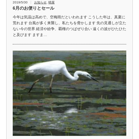
2019/5/30
お知らせ
,
晴屋
6月のお便りとセール
今年は気温は高めで、空梅雨だといわれます こうした年は、真夏に
荒れます 台風が多く来襲し、私たちを脅かします 先の見通しが立た
ない今の世界 経済や紛争、覇権のつばぜり合い 遠くの波がひたひた
と及びます ますま…