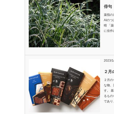
俳句 
薬指の
A
晴 「
に佳作
2023/1
２月
２月の
な物、
す。 
るもの
であり