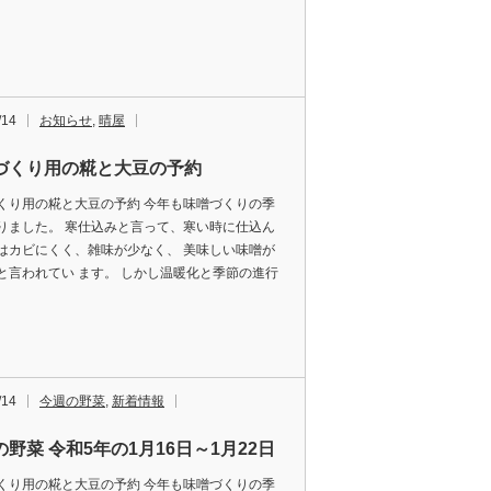
/14
お知らせ
,
晴屋
づくり用の糀と大豆の予約
くり用の糀と大豆の予約 今年も味噌づくりの季
りました。 寒仕込みと言って、寒い時に仕込ん
はカビにくく、雑味が少なく、 美味しい味噌が
と言われてい ます。 しかし温暖化と季節の進行
/14
今週の野菜
,
新着情報
野菜 令和5年の1月16日～1月22日
くり用の糀と大豆の予約 今年も味噌づくりの季