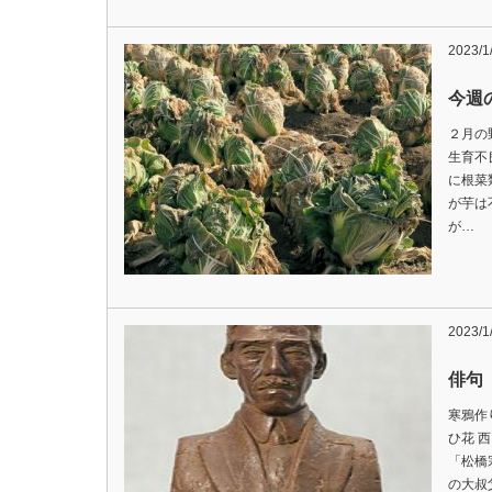
2023/1
今週の
２月の
生育不
に根菜
が芋は
が…
2023/1
俳句
寒鴉作
ひ花 
「松橋
の大叔