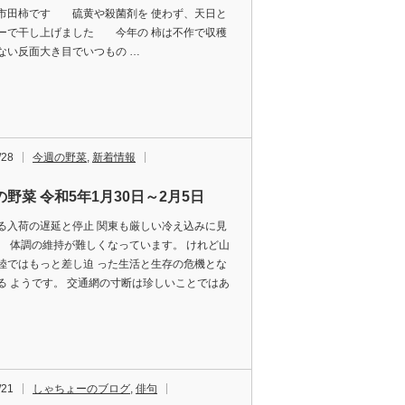
市田柿です 硫黄や殺菌剤を 使わず、天日と
ーで干し上げました 今年の 柿は不作で収穫
ない反面大き目でいつもの …
/28
今週の野菜
,
新着情報
野菜 令和5年1月30日～2月5日
る入荷の遅延と停止 関東も厳しい冷え込みに見
、 体調の維持が難しくなっています。 けれど山
陸ではもっと差し迫 った生活と生存の危機とな
る ようです。 交通網の寸断は珍しいことではあ
/21
しゃちょーのブログ
,
俳句