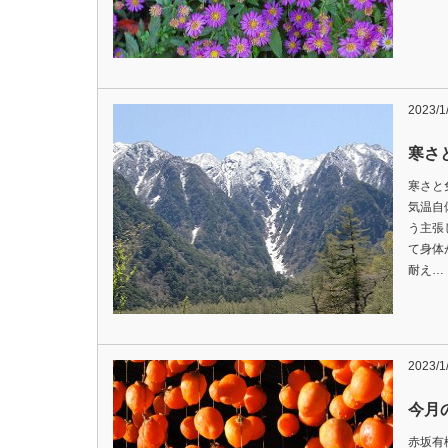
2023/1
寒さ
寒さと
気温自
う主張
て身体
耐え…
2023/1
今月
赤坂有