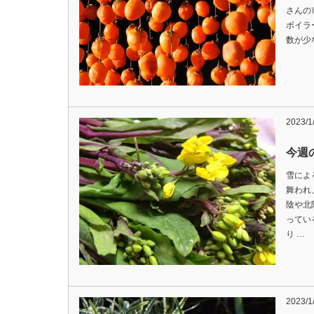
さんの
ボイラ
数が少
2023/1
今週の
雪によ
舞われ
陰や北
ってい
り …
2023/1