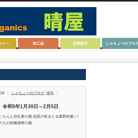
リシー
加工品
営業案内
しゃちょーのブロ
/28
しゃちょーのブログ
,
俳句
 令和5年1月30日～2月5日
にちらと目礼寒の菊 惑星の乾きたる風野紺菊 バ
待ちの人の距離感寒の菊