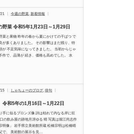
/21
今週の野菜
,
新着情報
野菜 令和5年1月23日～1月29日
野菜と果物 昨年の春から夏にかけての干ばつ で
良が多くありました。 その影響はまだ残り、特
類が 不足気味になってきました。 当初からじゃ
不作で、品薄が 続き、価格も高めでした。 水
/15
しゃちょーのブログ
,
俳句
 令和5年の1月16日～1月22日
り手に似るブロンズ像 詩は枯れて内なる岸に狂
西口の飲み屋の跡地月冴ゆる 晴 写真は堀江尚志作
宗明像」 岩手県立美術館所蔵 松橋宗明は松橋晴
父で、 美術館の展示を見…