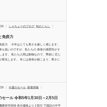
/28
しゃちょーのブログ
,
旬のくらし
と免疫力
免疫力 今年はとても寒さを厳しく感じます。
体も低いのですが、私たちの 身体の感受性がそ
します。 私たち人間は動物なので、季節に 応じ
が変化します。 冬には身体が縮こまり、寒さに
/28
今週のセール
,
新着情報
のセール 令和5年1月30日～2月5日
機農研市田柿 表示価格より２割引 下諏訪の中平