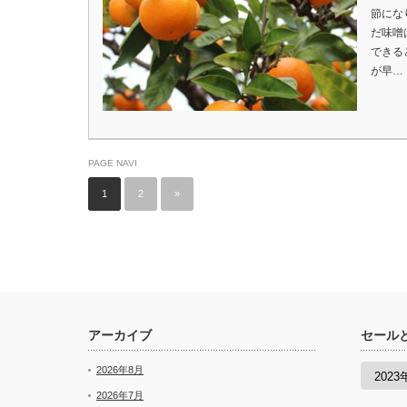
節にな
だ味噌
できる
が早…
PAGE NAVI
1
2
»
アーカイブ
セール
セ
2026年8月
ー
ル
2026年7月