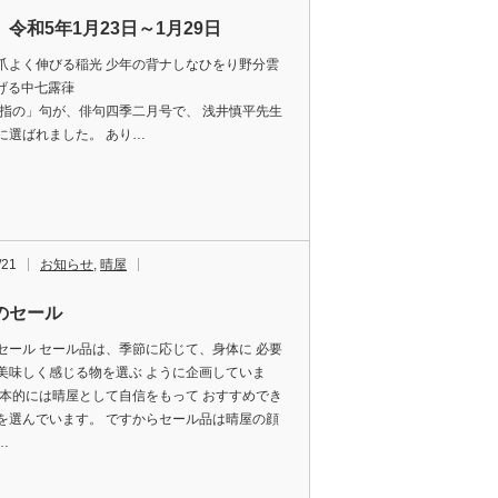
令和5年1月23日～1月29日
爪よく伸びる稲光 少年の背ナしなひをり野分雲
Iのつげる中七露葎
薬指の」句が、俳句四季二月号で、 浅井慎平先生
に選ばれました。 あり…
/21
お知らせ
,
晴屋
のセール
セール セール品は、季節に応じて、身体に 必要
美味しく感じる物を選ぶ ように企画していま
基本的には晴屋として自信をもって おすすめでき
を選んでいます。 ですからセール品は晴屋の顔
…