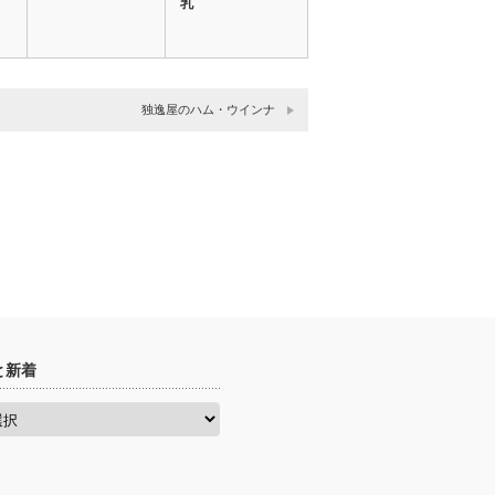
乳
独逸屋のハム・ウインナ
と新着