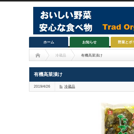
ホーム
お知らせ
野菜とポ
冷蔵品
有機高菜漬け
有機高菜漬け
2019/4/26
冷蔵品