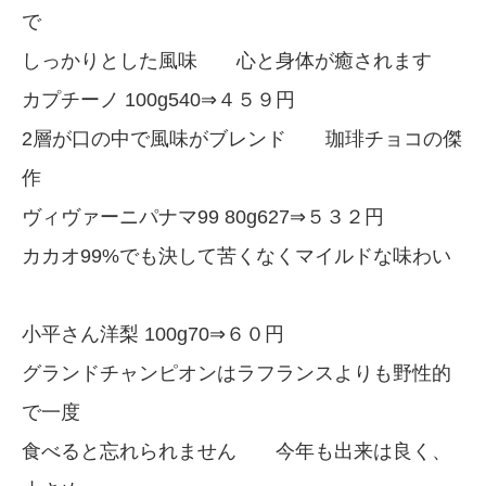
で
しっかりとした風味 心と身体が癒されます
カプチーノ 100g540⇒４５９円
2層が口の中で風味がブレンド 珈琲チョコの傑
作
ヴィヴァーニパナマ99 80g627⇒５３２円
カカオ99%でも決して苦くなくマイルドな味わい
小平さん洋梨 100g70⇒６０円
グランドチャンピオンはラフランスよりも野性的
で一度
食べると忘れられません 今年も出来は良く、