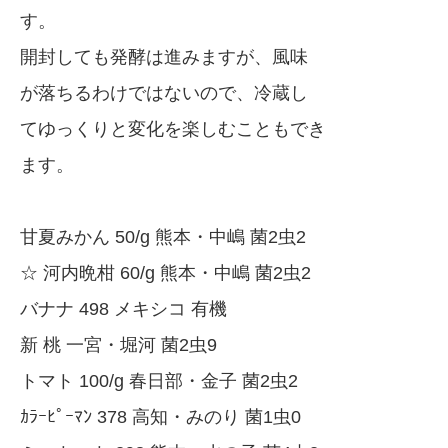
す。
開封しても発酵は進みますが、風味
が落ちるわけではないので、冷蔵し
てゆっくりと変化を楽しむこともでき
ます。
甘夏みかん 50/g 熊本・中嶋 菌2虫2
☆ 河内晩柑 60/g 熊本・中嶋 菌2虫2
バナナ 498 メキシコ 有機
新 桃 一宮・堀河 菌2虫9
トマト 100/g 春日部・金子 菌2虫2
ｶﾗｰﾋﾟｰﾏﾝ 378 高知・みのり 菌1虫0