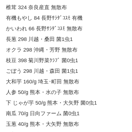
椎茸 324 奈良産直 無散布
有機もやし 84 長野ｻﾗﾀﾞｺｽﾓ 有機
かいわれ 66 長野ｻﾗﾀﾞｺｽﾓ 無散布
長葱 298 川越・桑田 菌1虫1
オクラ 298 沖縄・芳野 無散布
枝豆 398 菊川野菜ｸﾗﾌﾞ 菌0虫1
ごぼう 298 川越・森田 菌1虫1
大和芋 160/g 埼玉･町田 無散布
人参 50/g 熊本・水の子 無散布
下 じゃが芋 50/g 熊本・大矢野 菌0虫1
南瓜 70/g 日向ファーム 菌0虫1
玉葱 40/g 熊本・大矢野 無散布