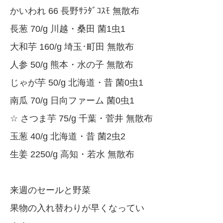
かいわれ 66 長野ｻﾗﾀﾞｺｽﾓ 無散布
長葱 70/g 川越・桑田 菌1虫1
大和芋 160/g 埼玉･町田 無散布
人参 50/g 熊本・水の子 無散布
じゃが芋 50/g 北海道・昔 菌0虫1
南瓜 70/g 日向ファーム 菌0虫1
☆ さつま芋 75/g 千葉・菅井 無散布
玉葱 40/g 北海道・昔 菌2虫2
生姜 2250/g 高知・若水 無散布
来週のセールと野菜
果物の入れ替わりが早くなってい