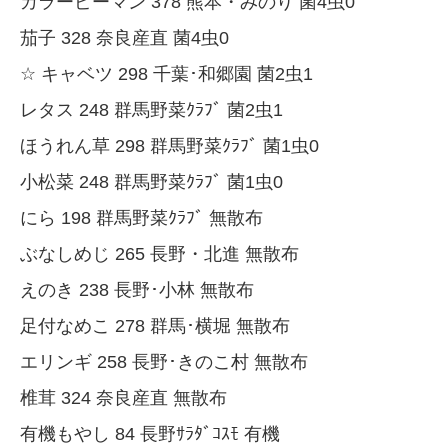
カラーピーマン 378 熊本・みのり 菌4虫0
茄子 328 奈良産直 菌4虫0
☆ キャベツ 298 千葉･和郷園 菌2虫1
レタス 248 群馬野菜ｸﾗﾌﾞ 菌2虫1
ほうれん草 298 群馬野菜ｸﾗﾌﾞ 菌1虫0
小松菜 248 群馬野菜ｸﾗﾌﾞ 菌1虫0
にら 198 群馬野菜ｸﾗﾌﾞ 無散布
ぶなしめじ 265 長野・北進 無散布
えのき 238 長野･小林 無散布
足付なめこ 278 群馬･横堀 無散布
エリンギ 258 長野･きのこ村 無散布
椎茸 324 奈良産直 無散布
有機もやし 84 長野ｻﾗﾀﾞｺｽﾓ 有機