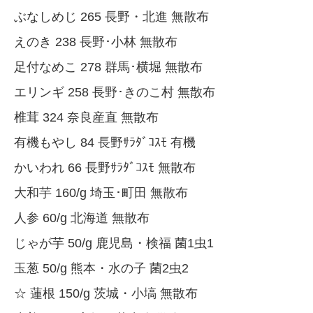
ぶなしめじ 265 長野・北進 無散布
えのき 238 長野･小林 無散布
足付なめこ 278 群馬･横堀 無散布
エリンギ 258 長野･きのこ村 無散布
椎茸 324 奈良産直 無散布
有機もやし 84 長野ｻﾗﾀﾞｺｽﾓ 有機
かいわれ 66 長野ｻﾗﾀﾞｺｽﾓ 無散布
大和芋 160/g 埼玉･町田 無散布
人参 60/g 北海道 無散布
じゃが芋 50/g 鹿児島・検福 菌1虫1
玉葱 50/g 熊本・水の子 菌2虫2
☆ 蓮根 150/g 茨城・小塙 無散布