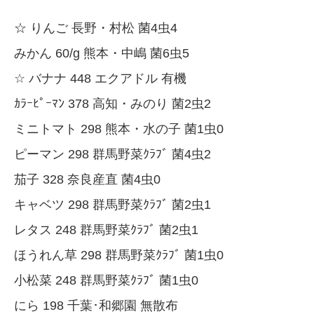
☆ りんご 長野・村松 菌4虫4
みかん 60/g 熊本・中嶋 菌6虫5
☆ バナナ 448 エクアドル 有機
ｶﾗｰﾋﾟｰﾏﾝ 378 高知・みのり 菌2虫2
ミニトマト 298 熊本・水の子 菌1虫0
ピーマン 298 群馬野菜ｸﾗﾌﾞ 菌4虫2
茄子 328 奈良産直 菌4虫0
キャベツ 298 群馬野菜ｸﾗﾌﾞ 菌2虫1
レタス 248 群馬野菜ｸﾗﾌﾞ 菌2虫1
ほうれん草 298 群馬野菜ｸﾗﾌﾞ 菌1虫0
小松菜 248 群馬野菜ｸﾗﾌﾞ 菌1虫0
にら 198 千葉･和郷園 無散布