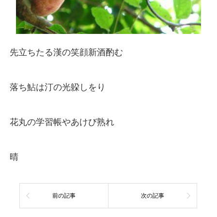
先立ちたる漢の笑顔新酒酌む
落ち鮎は汀の光躱しをり
花丸の学習帳やあけび熟れ
晴
前の記事
次の記事