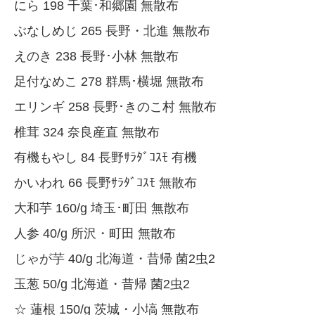
にら 198 千葉･和郷園 無散布
ぶなしめじ 265 長野・北進 無散布
えのき 238 長野･小林 無散布
足付なめこ 278 群馬･横堀 無散布
エリンギ 258 長野･きのこ村 無散布
椎茸 324 奈良産直 無散布
有機もやし 84 長野ｻﾗﾀﾞｺｽﾓ 有機
かいわれ 66 長野ｻﾗﾀﾞｺｽﾓ 無散布
大和芋 160/g 埼玉･町田 無散布
人参 40/g 所沢・町田 無散布
じゃが芋 40/g 北海道・昔帰 菌2虫2
玉葱 50/g 北海道・昔帰 菌2虫2
☆ 蓮根 150/g 茨城・小塙 無散布