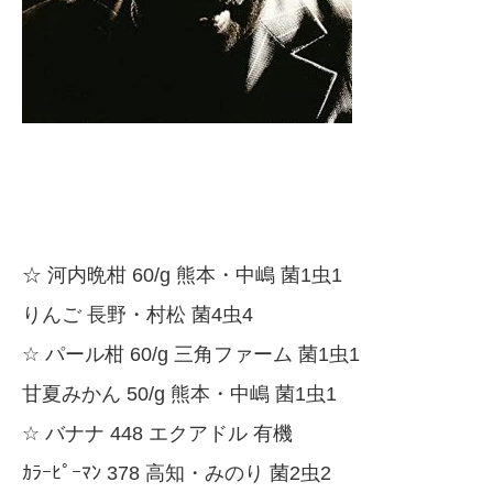
☆ 河内晩柑 60/g 熊本・中嶋 菌1虫1
りんご 長野・村松 菌4虫4
☆ パール柑 60/g 三角ファーム 菌1虫1
甘夏みかん 50/g 熊本・中嶋 菌1虫1
☆ バナナ 448 エクアドル 有機
ｶﾗｰﾋﾟｰﾏﾝ 378 高知・みのり 菌2虫2