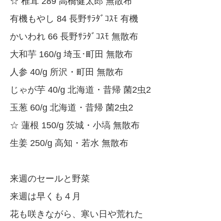
☆ 椎茸 289 高橋健太郎 無散布
有機もやし 84 長野ｻﾗﾀﾞｺｽﾓ 有機
かいわれ 66 長野ｻﾗﾀﾞｺｽﾓ 無散布
大和芋 160/g 埼玉･町田 無散布
人参 40/g 所沢・町田 無散布
じゃが芋 40/g 北海道・昔帰 菌2虫2
玉葱 60/g 北海道・昔帰 菌2虫2
☆ 蓮根 150/g 茨城・小塙 無散布
生姜 250/g 高知・若水 無散布
来週のセールと野菜
来週は早くも４月
花も咲きながら、寒い日や荒れた