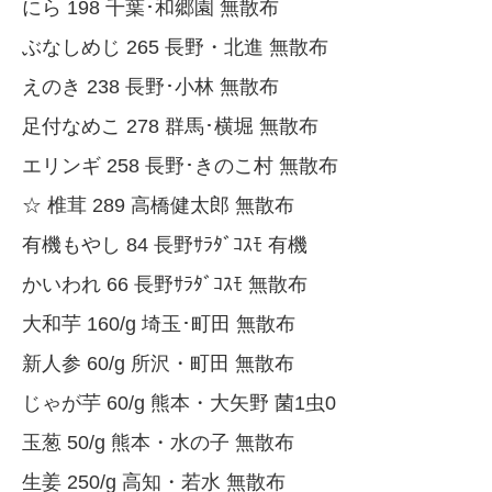
にら 198 千葉･和郷園 無散布
ぶなしめじ 265 長野・北進 無散布
えのき 238 長野･小林 無散布
足付なめこ 278 群馬･横堀 無散布
エリンギ 258 長野･きのこ村 無散布
☆ 椎茸 289 高橋健太郎 無散布
有機もやし 84 長野ｻﾗﾀﾞｺｽﾓ 有機
かいわれ 66 長野ｻﾗﾀﾞｺｽﾓ 無散布
大和芋 160/g 埼玉･町田 無散布
新人参 60/g 所沢・町田 無散布
じゃが芋 60/g 熊本・大矢野 菌1虫0
玉葱 50/g 熊本・水の子 無散布
生姜 250/g 高知・若水 無散布