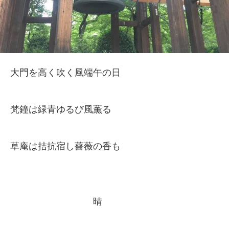
大門を高く吹く風端午の日
梵鐘は緑青ゆるび風薫る
草庵は拮抗宿し薔薇の香も
晴