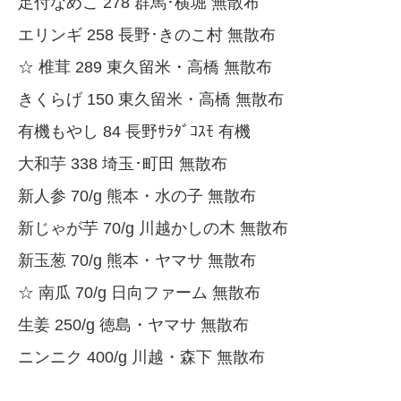
足付なめこ 278 群馬･横堀 無散布
エリンギ 258 長野･きのこ村 無散布
☆ 椎茸 289 東久留米・高橋 無散布
きくらげ 150 東久留米・高橋 無散布
有機もやし 84 長野ｻﾗﾀﾞｺｽﾓ 有機
大和芋 338 埼玉･町田 無散布
新人参 70/g 熊本・水の子 無散布
新じゃが芋 70/g 川越かしの木 無散布
新玉葱 70/g 熊本・ヤマサ 無散布
☆ 南瓜 70/g 日向ファーム 無散布
生姜 250/g 徳島・ヤマサ 無散布
ニンニク 400/g 川越・森下 無散布