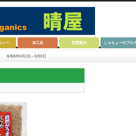
リシー
加工品
営業案内
しゃちょーのブロ
 令和6年9月2日～9月8日