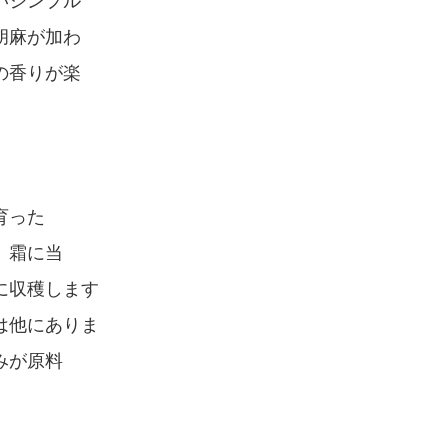
いシンプル
胡麻が加わ
の香りが楽
り」
育った
、霜に当
に収穫します
は他にありま
みが原料