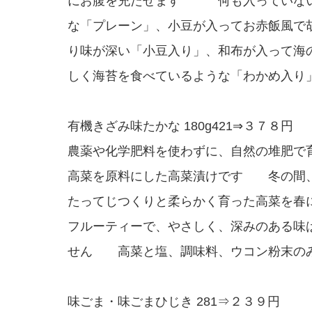
にお腹を充たせます 何も入っていな
な「プレーン」、小豆が入ってお赤飯風で
り味が深い「小豆入り」、和布が入って海
しく海苔を食べているような「わかめ入
有機きざみ味たかな 180g421⇒３７８円
農薬や化学肥料を使わずに、自然の堆肥で
高菜を原料にした高菜漬けです 冬の間
たってじつくりと柔らかく育った高菜を春
フルーティーで、やさしく、深みのある味
せん 高菜と塩、調味料、ウコン粉末の
味ごま・味ごまひじき 281⇒２３９円