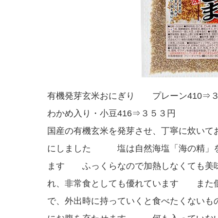
有機発芽玄米おにぎり プレーン410⇒
わかめ入り・小豆416⇒３５３円
国産の有機玄米を発芽させ、丁寧に炊いて
にしました 塩は自然海塩「海の精
ます ふっくらなので加熱しなくても美
れ、非常食としても優れています また
で、外出時に持っていくと食べたくないも