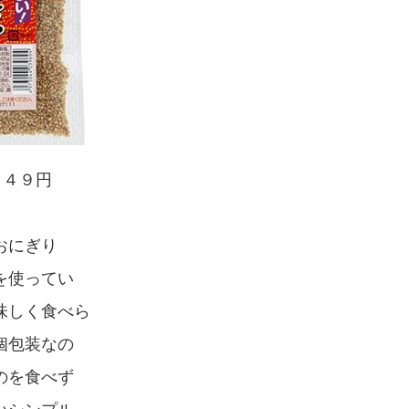
３４９円
おにぎり
」を使ってい
味しく食べら
個包装なの
のを食べず