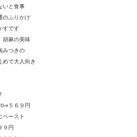
ないと食事
通のふりかけ
かすです
 胡麻の美味
病みつきの
えめで大人向き
す
0⇒５６９円
にペースト
９９円