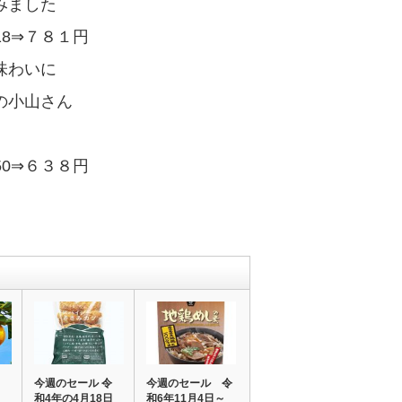
みました
７８１円
味わいに
の小山さん
⇒６３８円
菜
今週のセール 令
今週のセール 令
日
和4年の4月18日
和6年11月4日～