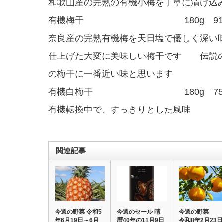
和歌山産の完熟の有機小梅を丁寧に漬け込
有機梅干 180g 918⇒
奈良産の完熟有機梅を天日塩で優しく深い
仕上げた大変に美味しい梅干です 伝説
の梅干に一番近い味と思います
有機白梅干 180g 750
有機転換中で、すっきりとした風味
関連記事
今週の野菜 令和5
今週のセール 晴
今週の野
年6月19日～6月
暦40年の11月9日
令和8年2月23