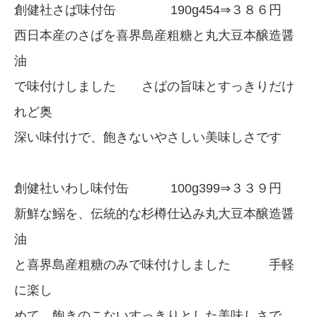
創健社さば味付缶 190g454⇒３８６円
西日本産のさばを喜界島産粗糖と丸大豆本醸造醤
油
で味付けしました さばの旨味とすっきりだけ
れど奥
深い味付けで、飽きないやさしい美味しさです
創健社いわし味付缶 100g399⇒３３９円
新鮮な鰯を、伝統的な杉樽仕込み丸大豆本醸造醤
油
と喜界島産粗糖のみで味付けしました 手軽
に楽し
めて、飽きのこないすっきりとした美味しさで