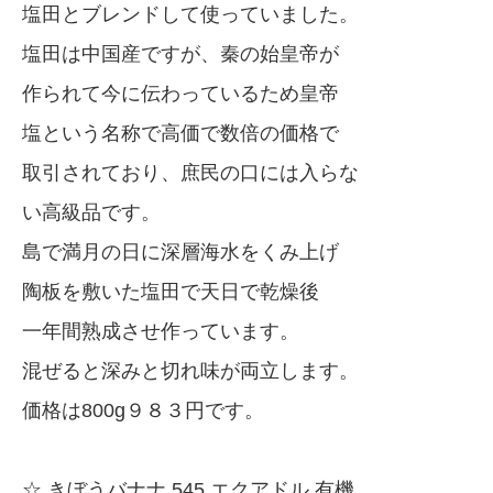
塩田とブレンドして使っていました。
塩田は中国産ですが、秦の始皇帝が
作られて今に伝わっているため皇帝
塩という名称で高価で数倍の価格で
取引されており、庶民の口には入らな
い高級品です。
島で満月の日に深層海水をくみ上げ
陶板を敷いた塩田で天日で乾燥後
一年間熟成させ作っています。
混ぜると深みと切れ味が両立します。
価格は800g９８３円です。
☆ きぼうバナナ 545 エクアドル 有機