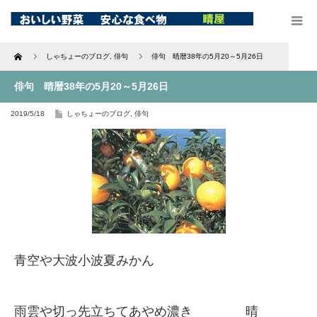
Home
しゃちょーのブログ
,
俳句
俳句 晴暦38年の5月20～5月26日
俳句 晴暦38年の5月20～5月26日
2019/5/18
しゃちょーのブログ
,
俳句
青空や大波小波夏みかん
雨雲や切っ先立ちてあやめ濃き 晴