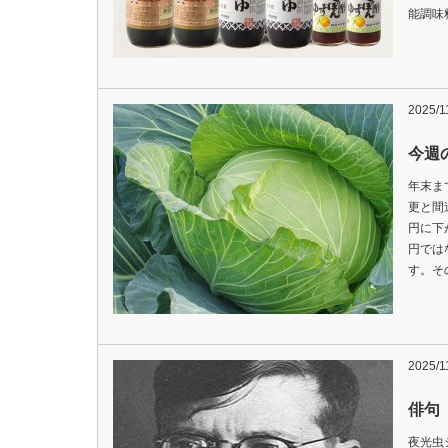
能調味
2025/1
今週の
年末ま
更と間
円に下
円では
す。そ
2025/1
俳句
夜光虫