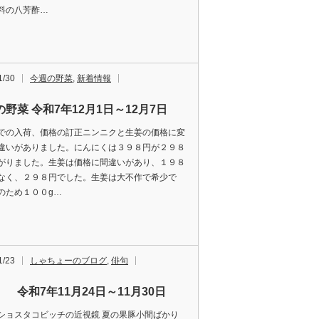
料の八芳酢…
1/30
今週の野菜
,
新着情報
野菜 令和7年12月1日～12月7日
での入荷、価格の訂正ニンニクと生姜の価格に変
違いがありました。にんにくは３９８円が２９８
がりました。生姜は価格に間違いがあり、１９８
なく、２９８円でした。生姜は大不作で希少で
のため１００g…
1/23
しゃちょーのブログ
,
俳句
 令和7年11月24日～11月30日
ショスタコビッチの近視鏡 夏の果豚小間ばかり