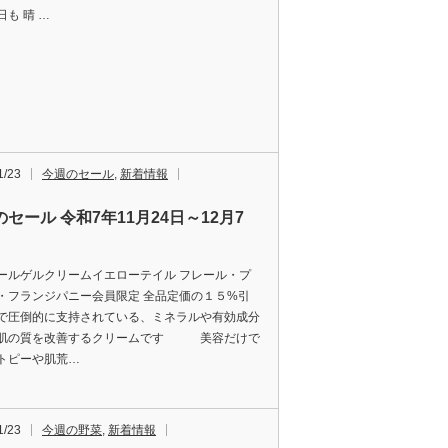
も 晴 …
1/23
今週のセール
,
新着情報
セール 令和7年11月24日～12月7
ールゲルクリームイエローテイル フレール・プ
・フランジパニー会員限定 全品定価の１５%引
で圧倒的に支持されている、ミネラルや有効成分
肌の質を改善するクリームです 美容だけで
トピーや肌荒…
1/23
今週の野菜
,
新着情報