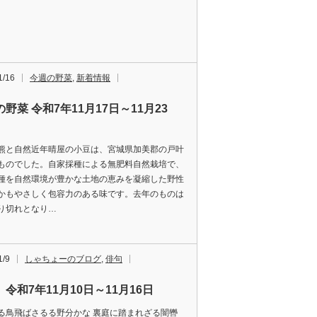
1/16
今週の野菜
,
新着情報
野菜 令和7年11月17日～11月23
熊と自然近年晴屋の小豆は、宮城県加美郡の戸叶
ものでした。自家採種による無肥料自然栽培で、
種を自然環境が豊かな土地の恵みを凝縮した野性
かもやさしく包容力のある味です。去年のものは
り切れとなり…
1/9
しゃちょーのブログ
,
俳句
令和7年11月10日～11月16日
る鳥飛ばさるる野分かな 裏庭に踏まれざる闇轡