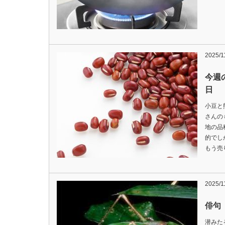
2025/1
今週の
日
小豆と
さんの
地の品
的でし
もう売
2025/1
俳句 
潜みた