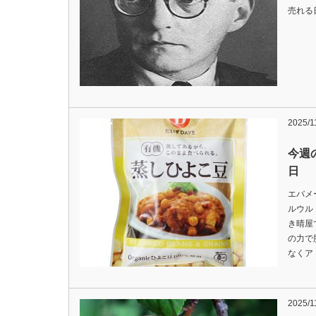
売れる日
2025/1
今週の
日
エバメ
ルウル
き晴屋
の力で
なくア
2025/1