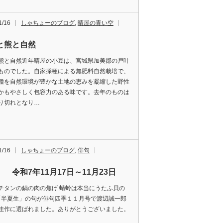
1/16
しゃちょーのブログ
,
晴屋の青い空
と熊と自然
熊と自然近年晴屋の小豆は、宮城県加美郡の戸叶
ものでした。自家採種による無肥料自然栽培で、
種を自然環境が豊かな土地の恵みを凝縮した野性
かもやさしく包容力のある味です。去年のものは
り切れとなり…
1/16
しゃちょーのブログ
,
俳句
 令和7年11月17日～11月23日
チタンの鍋の肉の焦げ 蜻蛉は本当にうたふ貝の
 「半夏生」の句が俳句四季１１月号で渡辺誠一郎
佳作に選ばれました。ありがとうございました。