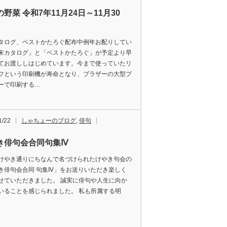
野菜 令和7年11月24日～11月30
タログ、ベストかたろぐ配布中例年お配りしてい
末カタログ」と「ベストかたろぐ」が予定より早
てお渡ししはじめています。今まで使っていたリ
フという印刷機が寿命となり、ブラザーの大型プ
ーで印刷する…
1/22
しゃちょーのブログ
,
俳句
き俳句会合同句集Ⅳ
けやき通りにちなんで名づけられたけやき句会の
き俳句会合同 句集Ⅳ」をお送りいただき楽しく
せていただきました。 誠実に俳句や人生に向か
いることを感じられました。 私も所属する明