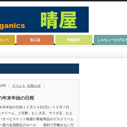
リシー
加工品
営業案内
しゃちょーのブロ
1/30
イベント
,
お知らせ
の年末年始の日程
年末年始の日程１１月２４日(月)～１２月７日
ゲルクリーム、八芳酢、むし大豆、サラダ豆、ひよ
バタービスケット晴屋の看板商品のゲルクリーム
一度の会員限定のセール 便利で手離せない万