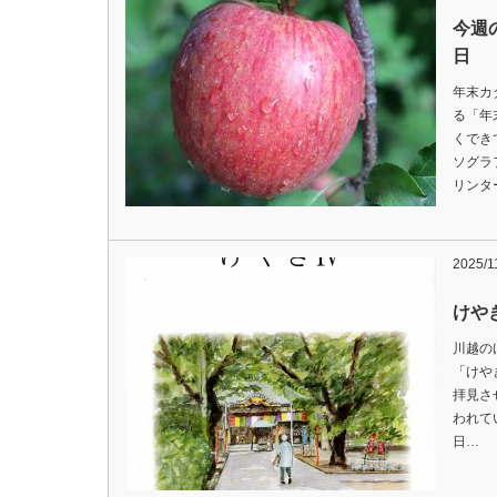
今週の
日
年末カ
る「年
くでき
ソグラ
リンタ
2025/1
けや
川越の
「けや
拝見さ
われて
日…