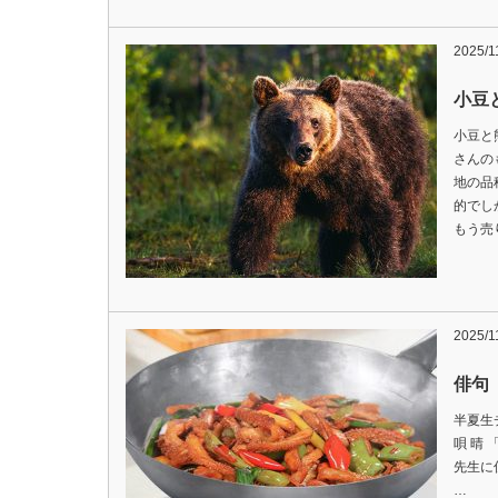
2025/1
小豆
小豆と
さんの
地の品
的でし
もう売
2025/1
俳句
半夏生
唄 晴
先生に
…