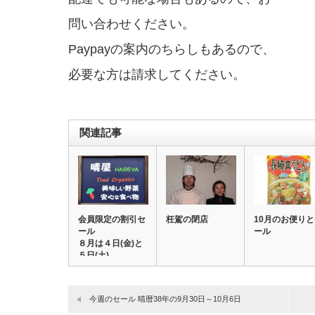
問い合わせください。
Paypayの案内のちらしもあるので、
必要な方は請求してください。
関連記事
会員限定の割引セ
枉駕の閉店
10月のお便り
ール
ール
８月は４日(金)と
５日(土)
今週のセール 晴暦38年の9月30日～10月6日